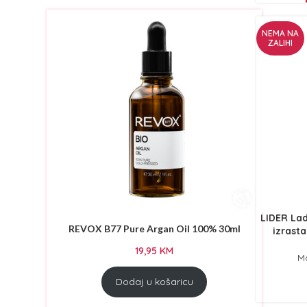
NEMA NA
ZALIHI
LIDER Lad
REVOX B77 Pure Argan Oil 100% 30ml
izrasta
19,95
KM
Ma
Dodaj u košaricu