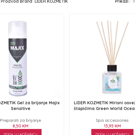
Proizvod Brand
LIDER KOZMETIK
Prikaži
9
ZMETIK Gel za brijanje Majix
LIDER KOZMETIK Mirisni osve
Sensitive
štapićima Green World Ocea
Preparati za brijanje
Spa accessories
8,50
KM
13,95
KM
DODAJ U KOŠARICU
DODAJ U KOŠARICU