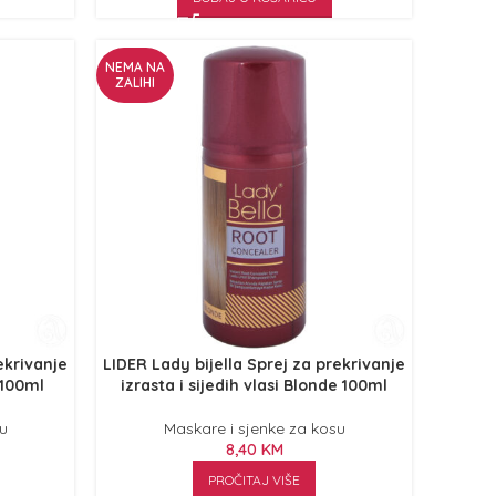
NEMA NA
ZALIHI
ekrivanje
LIDER Lady bijella Sprej za prekrivanje
k 100ml
izrasta i sijedih vlasi Blonde 100ml
su
Maskare i sjenke za kosu
8,40
KM
PROČITAJ VIŠE