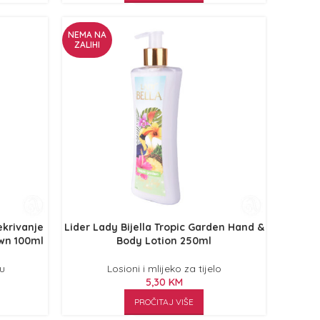
NEMA NA
ZALIHI
ekrivanje
Lider Lady Bijella Tropic Garden Hand &
rown 100ml
Body Lotion 250ml
su
Losioni i mlijeko za tijelo
5,30
KM
PROČITAJ VIŠE