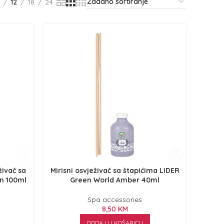
12
18
24
živač sa
Mirisni osvježivač sa štapićima LIDER
n 100ml
Green World Amber 40ml
Spa accessories
8,50
KM
DODAJ U KOŠARICU