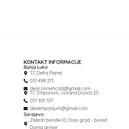
KONTAKT INFORMACIJE
Banja Luka
TC Delta Planet
051 498 213
deacosmeticsbl@gmail.com
TC Emporium, Jovana Dučića 25
051 921 107
deaemporijum@gmail.com
Sarajevo
Zelenih beretki 10, Stari grad - pored
Doma armije