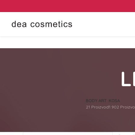
L
BODY ART
KOSA
21 Proizvod
1.902 Proizv