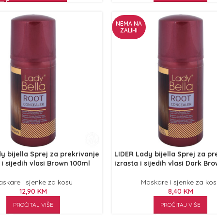
NEMA NA
ZALIHI
y bijella Sprej za prekrivanje
LIDER Lady bijella Sprej za pr
 i sijedih vlasi Brown 100ml
izrasta i sijedih vlasi Dark B
skare i sjenke za kosu
Maskare i sjenke za ko
12,90
KM
8,40
KM
PROČITAJ VIŠE
PROČITAJ VIŠE