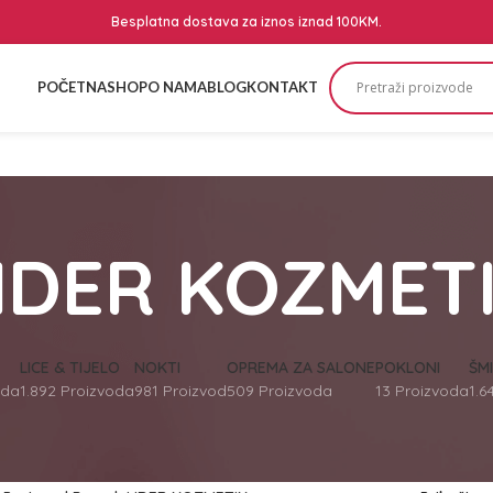
Besplatna dostava za iznos iznad 100KM.
POČETNA
SHOP
O NAMA
BLOG
KONTAKT
IDER KOZMET
LICE & TIJELO
NOKTI
OPREMA ZA SALONE
POKLONI
ŠM
oda
1.892 Proizvoda
981 Proizvod
509 Proizvoda
13 Proizvoda
1.6