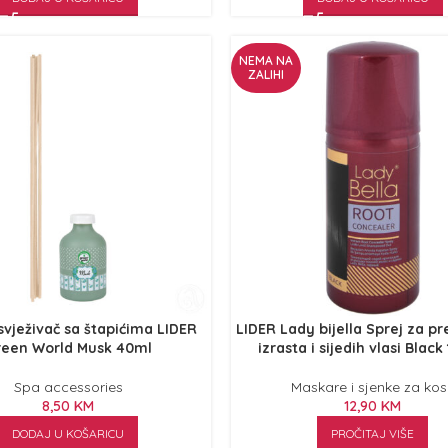
NEMA NA
ZALIHI
osvježivač sa štapićima LIDER
LIDER Lady bijella Sprej za pr
reen World Musk 40ml
izrasta i sijedih vlasi Blac
Spa accessories
Maskare i sjenke za ko
8,50
KM
12,90
KM
DODAJ U KOŠARICU
PROČITAJ VIŠE