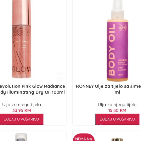
volution Pink Glow Radiance
RONNEY Ulje za tijelo sa šim
dy Illuminating Dry Oil 100ml
ml
Ulja za njegu tijela
Ulja za njegu tijela
33,95
KM
15,50
KM
DODAJ U KOŠARICU
DODAJ U KOŠARICU
NEMA NA