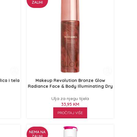
ZALIHI
ica i tela
Makeup Revolution Bronze Glow
Radiance Face & Body Illuminating Dry
Oil 100ml
Ulja za njegu tijela
33,95
KM
PROČITAJ VIŠE
NEMA NA
ZALIHI