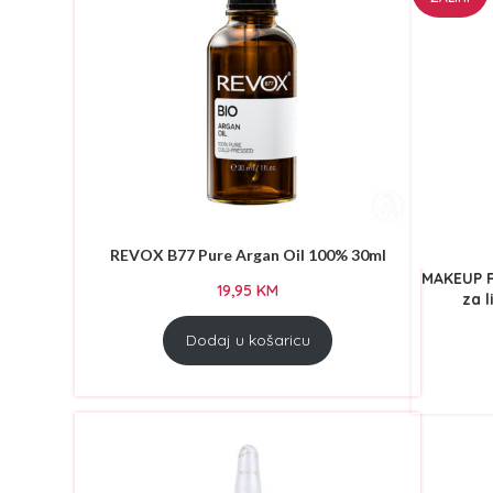
REVOX B77 Pure Argan Oil 100% 30ml
MAKEUP R
19,95
KM
za l
Dodaj u košaricu