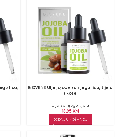
egu lica,
BIOVENE Ulje jojobe za njegu lica, tijela
i kose
Ulja za njegu tijela
18,95
KM
DODAJ U KOŠARICU