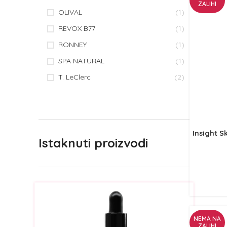
ZALIHI
OLIVAL
(1)
REVOX B77
(1)
RONNEY
(1)
SPA NATURAL
(1)
T. LeClerc
(2)
Insight S
Istaknuti proizvodi
NEMA NA
ZALIHI