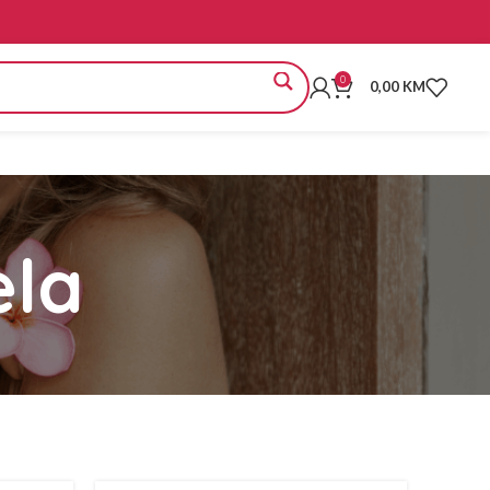
0
0,00
KM
ela