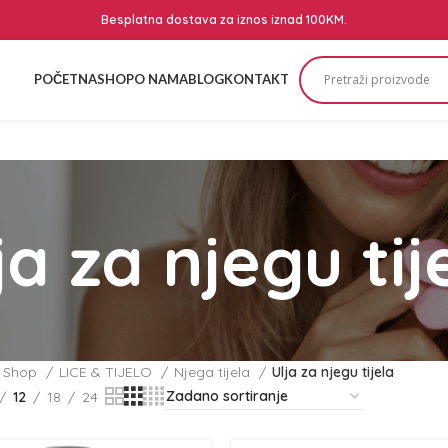
Besplatna dostava za iznos iznad 100KM.
POČETNA
SHOP
O NAMA
BLOG
KONTAKT
ja za njegu tij
Shop
LICE & TIJELO
Njega tijela
Ulja za njegu tijela
12
18
24