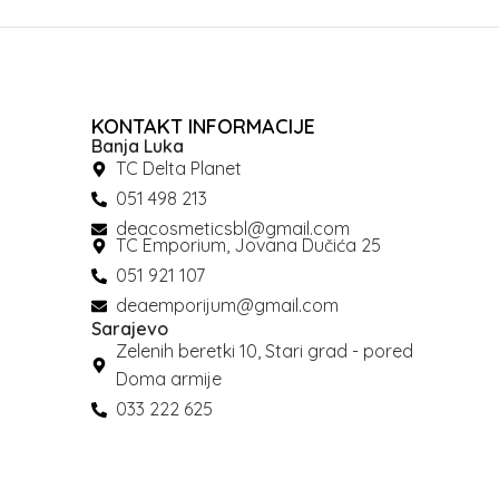
KONTAKT INFORMACIJE
Banja Luka
TC Delta Planet
051 498 213
deacosmeticsbl@gmail.com
TC Emporium, Jovana Dučića 25
051 921 107
deaemporijum@gmail.com
Sarajevo
Zelenih beretki 10, Stari grad - pored
Doma armije
033 222 625