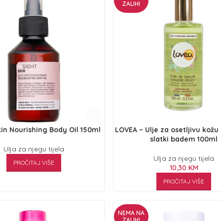
ZALIHI
kin Nourishing Body Oil 150ml
LOVEA – Ulje za osetljivu kožu l
slatki badem 100ml
Ulja za njegu tijela
Ulja za njegu tijela
PROČITAJ VIŠE
10,30
KM
PROČITAJ VIŠE
NEMA NA
ZALIHI