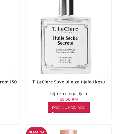
erom 150
T. LeClerc Suvo ulje za tijelo i kosu
Ulja za njegu tijela
58,50
KM
DODAJ U KOŠARICU
NEMA NA