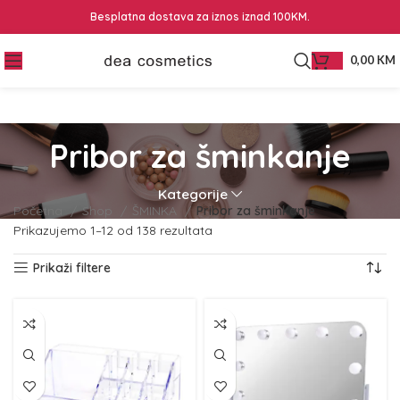
Besplatna dostava za iznos iznad 100KM.
0,00
KM
Pribor za šminkanje
Kategorije
Početna
Shop
ŠMINKA
Pribor za šminkanje
Prikazujemo 1–12 od 138 rezultata
Prikaži filtere