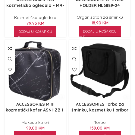
kozmetičko ogledalo – MR-
HOLDER HL6889-24
L2306
Organizatori za šminku
Kozmetička ogledala
18,90
KM
79,95
KM
DODAJ U KOŠARICU
DODAJ U KOŠARICU
ACCESSORIES Mini
ACCESSORIES Torba za
kozmetički kofer ASNHZB-1-
šminku, kozmetiku i pribor
B crni
MB01 Crna
Makeup koferi
Torbe
99,00
KM
159,00
KM