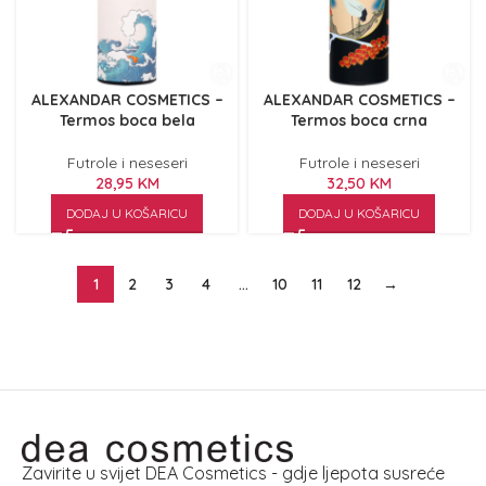
ALEXANDAR COSMETICS –
ALEXANDAR COSMETICS –
Termos boca bela
Termos boca crna
Futrole i neseseri
Futrole i neseseri
28,95
KM
32,50
KM
DODAJ U KOŠARICU
DODAJ U KOŠARICU
1
2
3
4
…
10
11
12
→
Zavirite u svijet DEA Cosmetics - gdje ljepota susreće