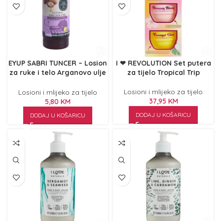
EYUP SABRI TUNCER – Losion
I ❤ REVOLUTION Set putera
za ruke i telo Arganovo ulje
za tijelo Tropical Trip
250ml
Losioni i mlijeko za tijelo
Losioni i mlijeko za tijelo
37,95
KM
5,80
KM
DODAJ U KOŠARICU
DODAJ U KOŠARICU