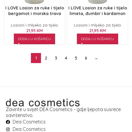
I LOVE Losion za ruke i tijelo
I LOVE Losion za ruke i tijelo
bergamot i morska trava
limeta, đumbir i kardamon
Losioni i mlijeko za tijelo
Losioni i mlijeko za tijelo
21,95
KM
21,95
KM
DODAJ U KOŠARICU
DODAJ U KOŠARICU
1
2
3
4
5
6
→
Zavirite u svijet DEA Cosmetics - gdje ljepota susreće
savršenstvo.
Dea Cosmetics
Dea Cosmetics