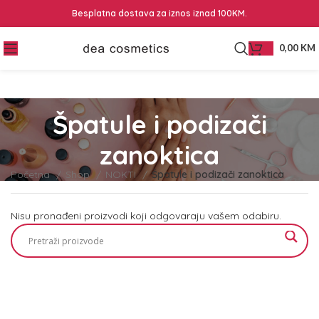
Besplatna dostava za iznos iznad 100KM.
0,00
KM
Špatule i podizači
zanoktica
Početna
Shop
NOKTI
Špatule i podizači zanoktica
Nisu pronađeni proizvodi koji odgovaraju vašem odabiru.