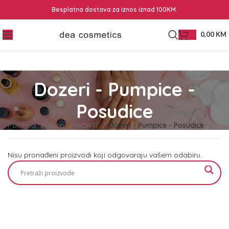
Besplatna dostava za iznos iznad 100KM.
0,00
KM
Dozeri - Pumpice -
Posudice
Početna
Shop
NOKTI
Dozeri - Pumpice - Posudice
Nisu pronađeni proizvodi koji odgovaraju vašem odabiru.