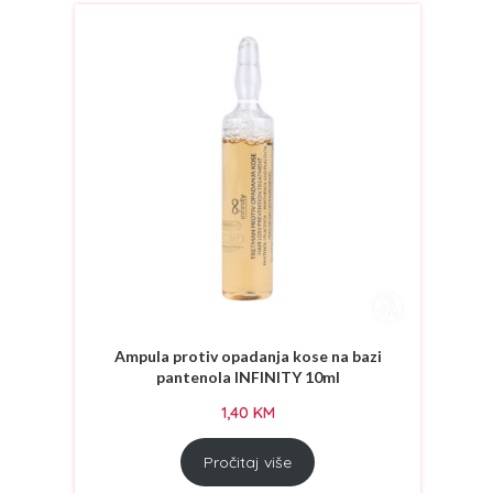
SHEA MIRACLES
(2)
TOTEX
(14)
TRUZONE
(8)
URBAN CARE
(15)
Ampula protiv opadanja kose na bazi
pantenola INFINITY 10ml
1,40
KM
Pročitaj više