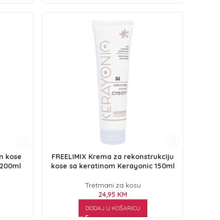
n kose
FREELIMIX Krema za rekonstrukciju
 200ml
kose sa keratinom Kerayonic 150ml
Tretmani za kosu
24,95
KM
DODAJ U KOŠARICU