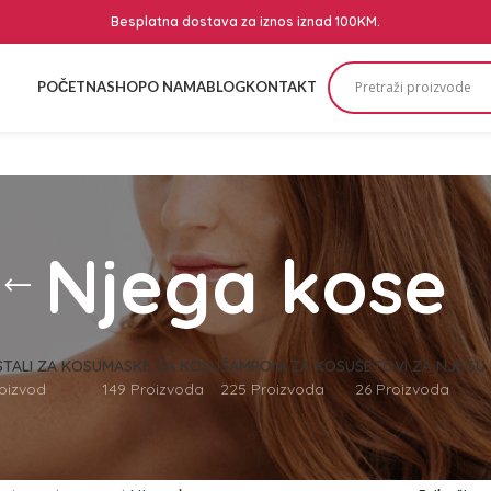
Besplatna dostava za iznos iznad 100KM.
POČETNA
SHOP
O NAMA
BLOG
KONTAKT
Njega kose
STALI ZA KOSU
MASKE ZA KOSU
ŠAMPONI ZA KOSU
SETOVI ZA NJEGU
roizvod
149 Proizvoda
225 Proizvoda
26 Proizvoda