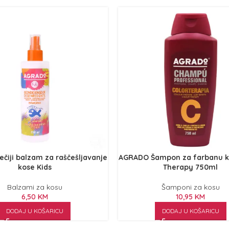
čiji balzam za raščešljavanje
AGRADO Šampon za farbanu k
kose Kids
Therapy 750ml
Balzami za kosu
Šamponi za kosu
6,50
KM
10,95
KM
DODAJ U KOŠARICU
DODAJ U KOŠARICU