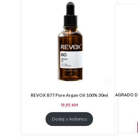
INFINITY
(16)
INSIGHT
(19)
JJ's
(34)
KOSA
(2)
KYO
(30)
MACADAMIA
(9)
NOVEX
(25)
OLIVAL
(9)
OSMO
(47)
RESTOREX
(12)
AGRADO De
REVOX B77 Pure Argan Oil 100% 30ml
REVOLUTION HAIRCARE
(8)
19,95
KM
REVOX B77
(12)
Dodaj u košaricu
REVUELE
(56)
RONNEY
(81)