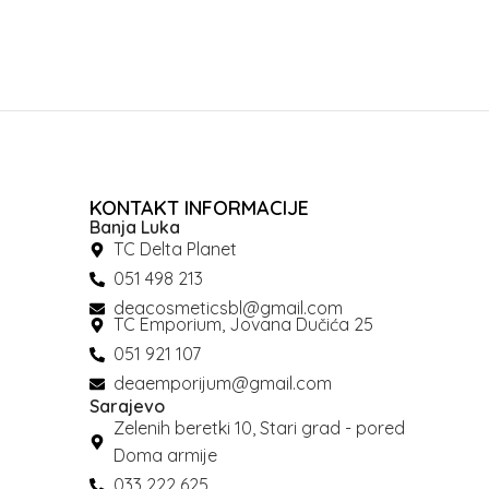
KONTAKT INFORMACIJE
Banja Luka
TC Delta Planet
051 498 213
deacosmeticsbl@gmail.com
TC Emporium, Jovana Dučića 25
051 921 107
deaemporijum@gmail.com
Sarajevo
Zelenih beretki 10, Stari grad - pored
Doma armije
033 222 625