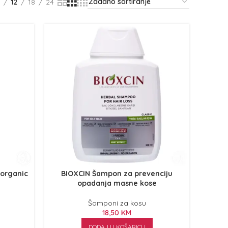
12
18
24
yorganic
BIOXCIN Šampon za prevenciju
opadanja masne kose
Šamponi za kosu
18,50
KM
DODAJ U KOŠARICU