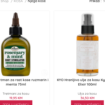
Shop
KOSA
Njega kose
Prikaži
9
etman za rast kose ruzmarin i
KYO Hranljivo ulje za kosu K
menta 75ml
Elixir 100ml
Tretmani za kosu
Ulja za kosu
19,95
KM
36,50
KM
DODAJ U KOŠARICU
DODAJ U KOŠARICU