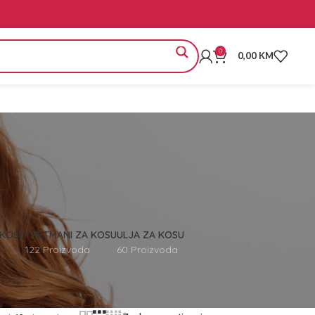
0
0,00
KM
 KOSE
TRETMANI ZA KOSU
ULJA ZA KOSU
122 Proizvoda
60 Proizvoda