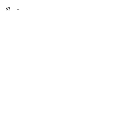
2
63
→