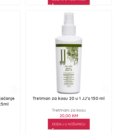
jačanje
Tretman za kosu 20 u 1 JJ’s 150 ml
x5ml
Tretmani za kosu
20,00
KM
DODAJ U KOŠARICU