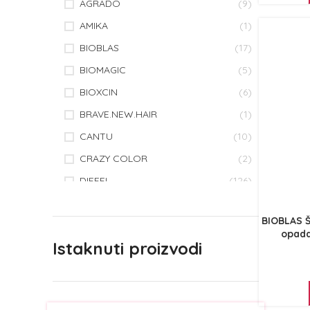
AGRADO
(9)
AMIKA
(1)
BIOBLAS
(17)
BIOMAGIC
(5)
BIOXCIN
(6)
BRAVE.NEW.HAIR
(1)
CANTU
(10)
CRAZY COLOR
(2)
DIFEEL
(126)
ECO U
(2)
BIOBLAS Š
FREELIMIX
(9)
opada
Istaknuti proizvodi
HAIR CHEMIST
(12)
HASK
(45)
IKOO
(7)