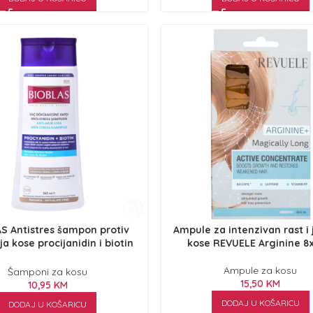
S Antistres šampon protiv
Ampule za intenzivan rast i 
a kose procijanidin i biotin
kose REVUELE Arginine 8
360ml
Ampule za kosu
Šamponi za kosu
15,50
KM
10,95
KM
DODAJ U KOŠARICU
DODAJ U KOŠARICU