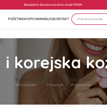
Besplatna dostava za iznos iznad 100KM.
POČETNA
SHOP
O NAMA
BLOG
KONTAKT
 i korejska k
KOZMETIKA ZA LICE
PEDIKIR MASKE
SHEET MASKE
34 Proizvoda
1 Proizvod
99 Proizvoda