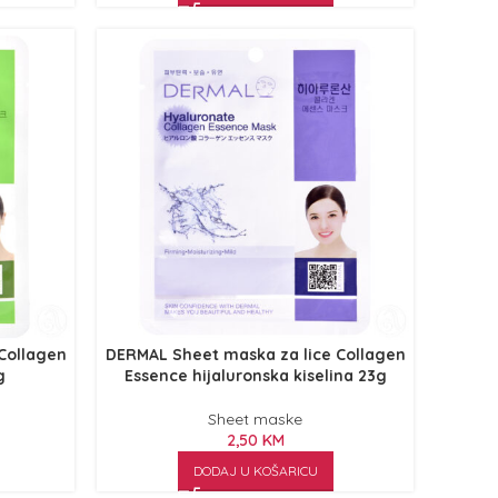
Collagen
DERMAL Sheet maska za lice Collagen
g
Essence hijaluronska kiselina 23g
Sheet maske
2,50
KM
DODAJ U KOŠARICU