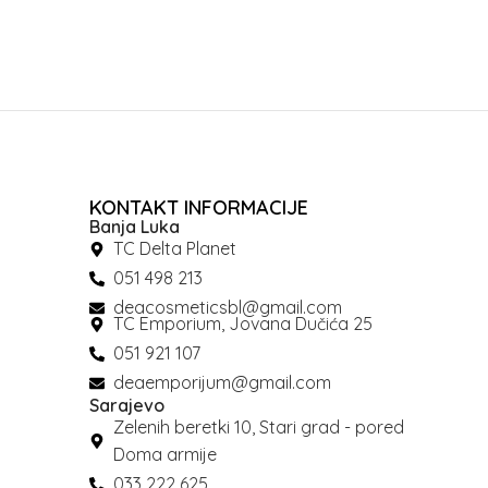
KONTAKT INFORMACIJE
Banja Luka
TC Delta Planet
051 498 213
deacosmeticsbl@gmail.com
TC Emporium, Jovana Dučića 25
051 921 107
deaemporijum@gmail.com
Sarajevo
Zelenih beretki 10, Stari grad - pored
Doma armije
033 222 625