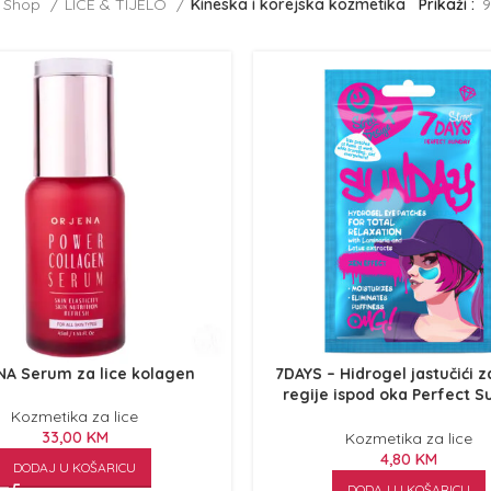
Shop
LICE & TIJELO
Kineska i korejska kozmetika
Prikaži
9
A Serum za lice kolagen
7DAYS – Hidrogel jastučići 
regije ispod oka Perfect 
Laminaria i Lotos 2/1
Kozmetika za lice
33,00
KM
Kozmetika za lice
4,80
KM
DODAJ U KOŠARICU
DODAJ U KOŠARICU