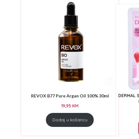
THE NICESS
(7)
DERMAL S
REVOX B77 Pure Argan Oil 100% 30ml
19,95
KM
Dodaj u košaricu