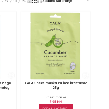
12
18
24
za negu
CALA Sheet maska za lice krastavac
Sunday
23g
Sheet maske
5,95
KM
DODAJ U KOŠARICU