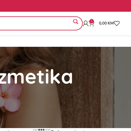
0
0,00
KM
ozmetika