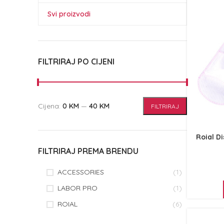
Svi proizvodi
FILTRIRAJ PO CIJENI
Cijena:
0 KM
—
40 KM
FILTRIRAJ
Roial D
FILTRIRAJ PREMA BRENDU
ACCESSORIES
(1)
LABOR PRO
(1)
ROIAL
(6)