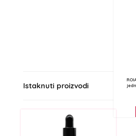
ROI
Istaknuti proizvodi
jed