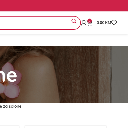
0
0,00
KM
ne
e za salone