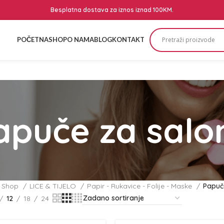
Besplatna dostava za iznos iznad 100KM.
POČETNA
SHOP
O NAMA
BLOG
KONTAKT
apuče za salo
Shop
LICE & TIJELO
Papir - Rukavice - Folije - Maske
Papuč
12
18
24