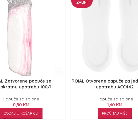
ZALIHI
AL Zatvorene papuče za
ROIAL Otvorene papuče za je
nokratnu upotrebu 100/1
upotrebu ACC442
Papuče za salone
Papuče za salone
0,50
KM
1,40
KM
DODAJ U KOŠARICU
PROČITAJ VIŠE