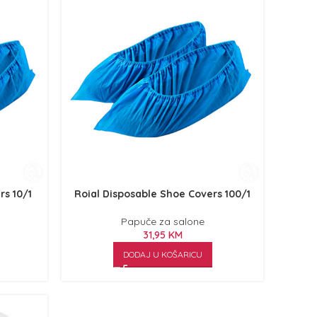
rs 10/1
Roial Disposable Shoe Covers 100/1
Papuče za salone
31,95
KM
DODAJ U KOŠARICU