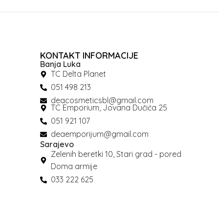
KONTAKT INFORMACIJE
Banja Luka
TC Delta Planet
051 498 213
deacosmeticsbl@gmail.com
TC Emporium, Jovana Dučića 25
051 921 107
deaemporijum@gmail.com
Sarajevo
Zelenih beretki 10, Stari grad - pored
Doma armije
033 222 625