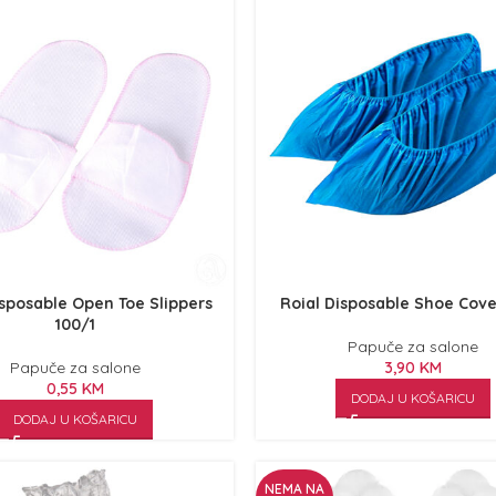
isposable Open Toe Slippers
Roial Disposable Shoe Cove
100/1
Papuče za salone
Papuče za salone
3,90
KM
0,55
KM
DODAJ U KOŠARICU
DODAJ U KOŠARICU
NEMA NA