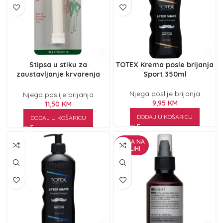
Stipsa u stiku za
TOTEX Krema posle brijanja
zaustavljanje krvarenja
Sport 350ml
CLUBMAN Jumbo
Njega poslije brijanja
Njega poslije brijanja
9,95
KM
11,50
KM
DODAJ U KOŠARICU
DODAJ U KOŠARICU
NEMA NA
ZALIHI