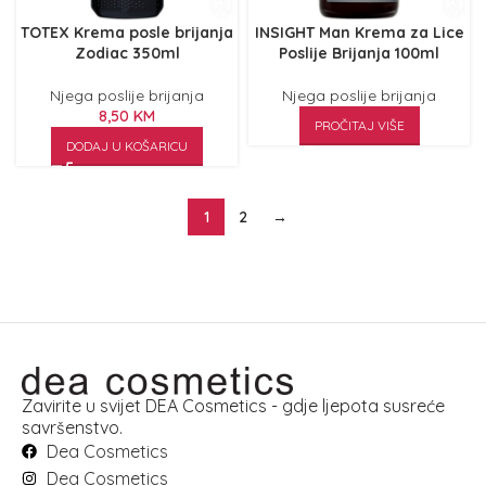
TOTEX Krema posle brijanja
INSIGHT Man Krema za Lice
Zodiac 350ml
Poslije Brijanja 100ml
Njega poslije brijanja
Njega poslije brijanja
8,50
KM
PROČITAJ VIŠE
DODAJ U KOŠARICU
1
2
→
Zavirite u svijet DEA Cosmetics - gdje ljepota susreće
savršenstvo.
Dea Cosmetics
Dea Cosmetics