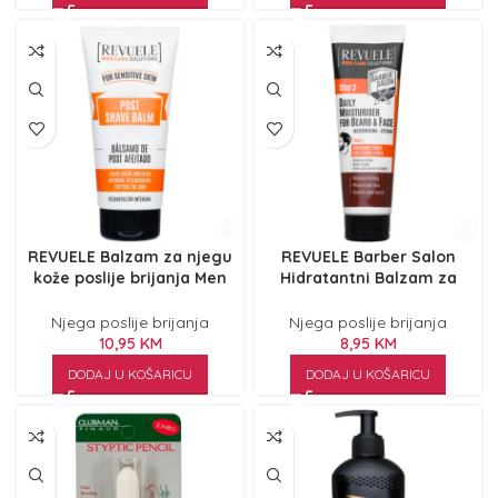
REVUELE Balzam za njegu
REVUELE Barber Salon
kože poslije brijanja Men
Hidratantni Balzam za
Care Solutions 180 ml
Bradu i Kožu Lica 80ml
Njega poslije brijanja
Njega poslije brijanja
10,95
KM
8,95
KM
DODAJ U KOŠARICU
DODAJ U KOŠARICU