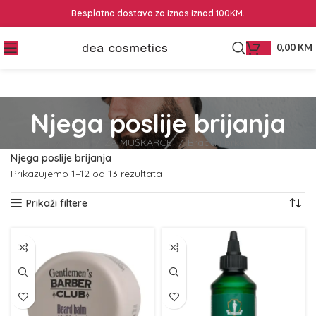
Besplatna dostava za iznos iznad 100KM.
0,00
KM
Njega poslije brijanja
Početna
Shop
ZA MUŠKARCE
Brada i brkovi
Njega poslije brijanja
Prikazujemo 1–12 od 13 rezultata
Prikaži filtere