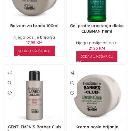
Balzam za bradu 100ml
Gel protiv urastanja dlaka
CLUBMAN 118ml
Njega poslije brijanja
17,95
KM
Njega poslije brijanja
21,95
KM
DODAJ U KOŠARICU
DODAJ U KOŠARICU
GENTLEMEN’S Barber Club
Krema posle brijanja