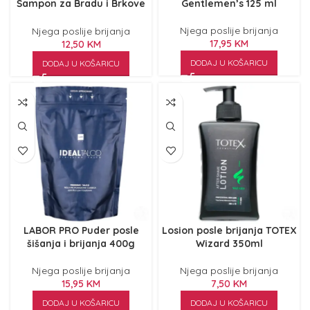
Šampon za Bradu i Brkove
Gentlemen’s 125 ml
100ml
Njega poslije brijanja
Njega poslije brijanja
17,95
KM
12,50
KM
DODAJ U KOŠARICU
DODAJ U KOŠARICU
LABOR PRO Puder posle
Losion posle brijanja TOTEX
šišanja i brijanja 400g
Wizard 350ml
Njega poslije brijanja
Njega poslije brijanja
15,95
KM
7,50
KM
DODAJ U KOŠARICU
DODAJ U KOŠARICU