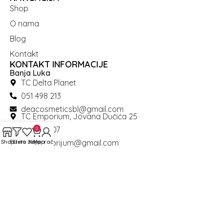
Shop
O nama
Blog
Kontakt
KONTAKT INFORMACIJE
Banja Luka
TC Delta Planet
051 498 213
deacosmeticsbl@gmail.com
TC Emporium, Jovana Dučića 25
051 921 107
0
deaemporijum@gmail.com
Shop
Filteri
Lista želja
Korpa
Moj račun
Sarajevo
Zelenih beretki 10, Stari grad - pored Doma armije
033 222 625
Dea cosmetics © 2026. All Rights Reserved.