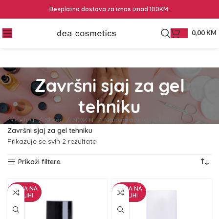
Besplatna dostava za iznos iznad 100KM.
0,00
KM
Završni sjaj za gel
tehniku
Početna
Shop
NOKTI
Nadogradnja noktiju
Završni sjaj za gel tehniku
Prikazuje se svih 2 rezultata
Prikaži filtere
NEMA NA
NEMA NA
ZALIHI
ZALIHI