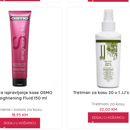
za ispravljanje kose OSMO
Tretman za kosu 20 u 1 JJ’s
aightening Fluid 150 ml
Tretmani za kosu
reme i losioni za kosu
20,00
KM
18,95
KM
DODAJ U KOŠARICU
DODAJ U KOŠARICU