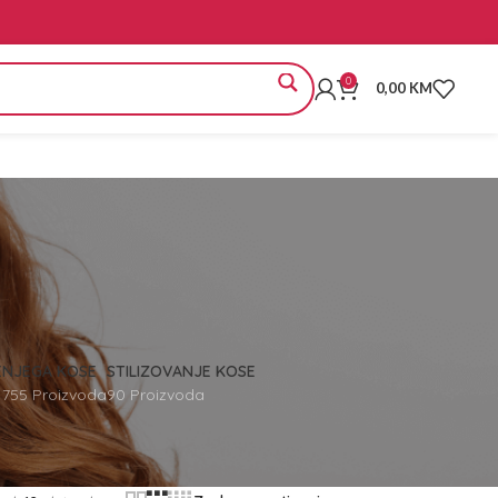
0
0,00
KM
E
NJEGA KOSE
STILIZOVANJE KOSE
755 Proizvoda
90 Proizvoda