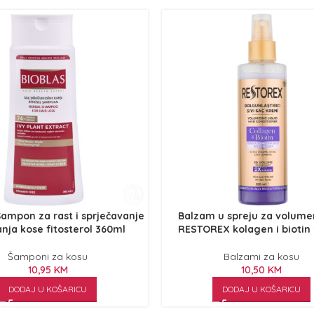
ampon za rast i sprječavanje
Balzam u spreju za volume
nja kose fitosterol 360ml
RESTOREX kolagen i biotin
Šamponi za kosu
Balzami za kosu
10,95
KM
10,50
KM
DODAJ U KOŠARICU
DODAJ U KOŠARICU