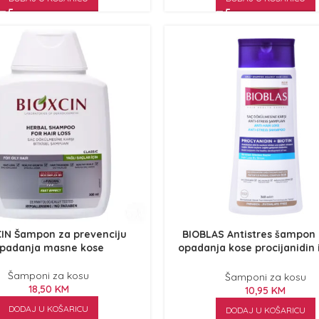
IN Šampon za prevenciju
BIOBLAS Antistres šampon 
padanja masne kose
opadanja kose procijanidin i
360ml
Šamponi za kosu
Šamponi za kosu
18,50
KM
10,95
KM
DODAJ U KOŠARICU
DODAJ U KOŠARICU