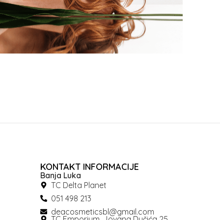
KONTAKT INFORMACIJE
Banja Luka
TC Delta Planet
051 498 213
deacosmeticsbl@gmail.com
TC Emporium, Jovana Dučića 25