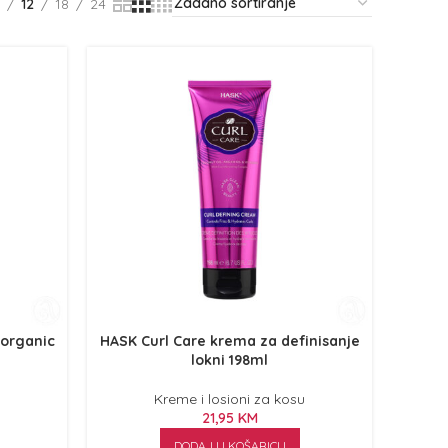
12
18
24
yorganic
HASK Curl Care krema za definisanje
lokni 198ml
Kreme i losioni za kosu
21,95
KM
DODAJ U KOŠARICU