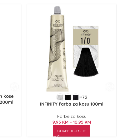
n kose
+73
 200ml
INFINITY farba za kosu 100ml
Farbe za kosu
9,95
KM
–
10,95
KM
ODABERI OPCIJE