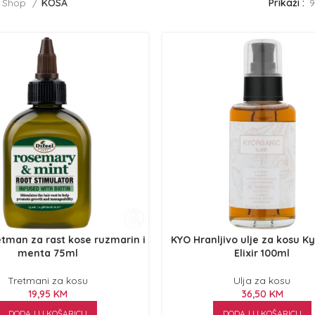
Shop
KOSA
Prikaži
9
etman za rast kose ruzmarin i
KYO Hranljivo ulje za kosu K
menta 75ml
Elixir 100ml
Tretmani za kosu
Ulja za kosu
19,95
KM
36,50
KM
DODAJ U KOŠARICU
DODAJ U KOŠARICU