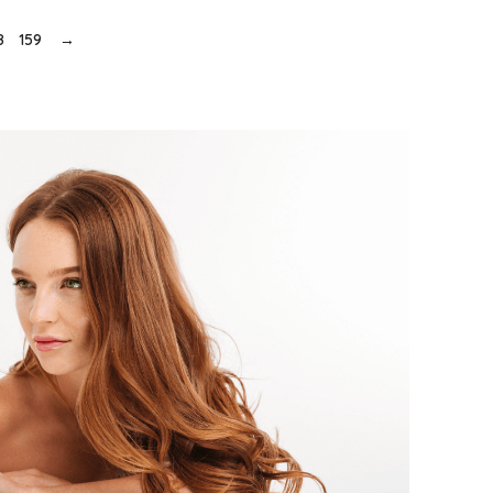
8
159
→