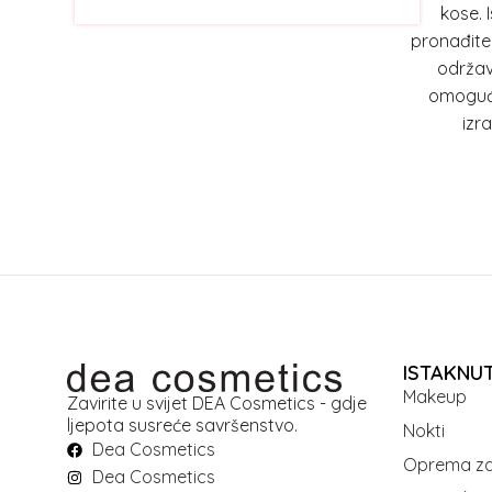
METALPLAST
(4)
kose. 
pronađite
MY SPA
(5)
održav
NAIL TOOLS
(1)
omoguća
NEVA
(9)
izra
NOVEX
(26)
OLIVAL
(9)
ONE
(4)
OSMO
(70)
RESTOREX
(12)
REVOLUTION HAIRCARE
(12)
REVOLUTION SKINCARE
(1)
ISTAKNU
REVOX B77
(12)
Makeup
Zavirite u svijet DEA Cosmetics - gdje
ljepota susreće savršenstvo.
REVUELE
(62)
Nokti
Dea Cosmetics
RODEO
(31)
Oprema za
Dea Cosmetics