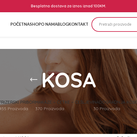
Besplatna dostava za iznos iznad 100KM.
POČETNA
SHOP
O NAMA
BLOG
KONTAKT
KOSA
FRIZERSKI PRIBOR
MAKAZE – ČETKE – ČEŠLJEVI
NADOGRADNJA KOS
455 Proizvoda
370 Proizvoda
30 Proizvoda