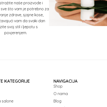
Istražite naše proizvode i
 sve što vam je potrebno za
anje zdrave, sjajne kose,
vajući vam da svaki dan
zite svoj stil i ljepotu s
povjerenjem.
TE KATEGORIJE
NAVIGACIJA
Shop
O nama
 salone
Blog