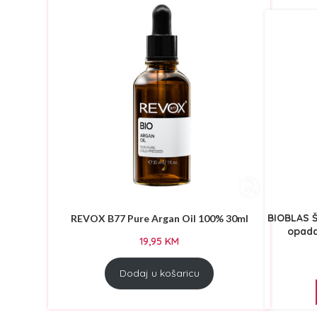
COMAIR
(39)
CRAZY COLOR
(6)
DIFEEL
(126)
DIVA
(5)
DODO
(8)
ECO U
(2)
ELCHIM
(1)
FREELIMIX
(31)
GETTINFLUO
(5)
HAIR CHEMIST
(12)
BIOBLAS Š
REVOX B77 Pure Argan Oil 100% 30ml
HAIR SALON
(3)
opada
19,95
KM
HAIRDO
(1)
Dodaj u košaricu
HASK
(48)
HEINIGER
(4)