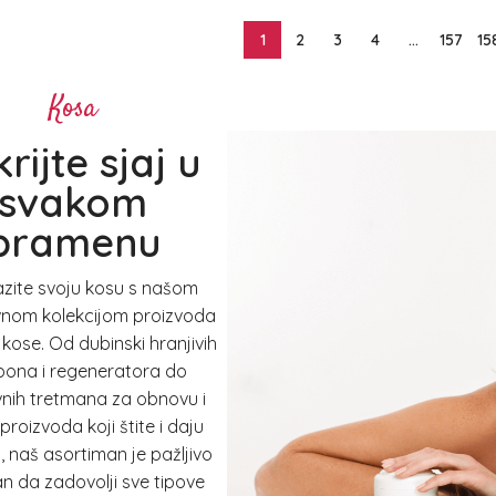
1
2
3
4
…
157
15
Kosa
rijte sjaj u
svakom
pramenu
zite svoju kosu s našom
vnom kolekcijom proizvoda
 kose. Od dubinski hranjivih
ona i regeneratora do
vnih tretmana za obnovu i
 proizvoda koji štite i daju
 naš asortiman je pažljivo
n da zadovolji sve tipove