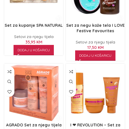
Set za kupanje SPA NATURAL
Set za negu kože tela I LOVE
Festive Favourites
Setovi za njegu tijela
35,95
KM
Setovi za njegu tijela
17,50
KM
DODAJ U KOŠARICU
DODAJ U KOŠARICU
AGRADO Set za njegu tijela
I ❤ REVOLUTION – Set za