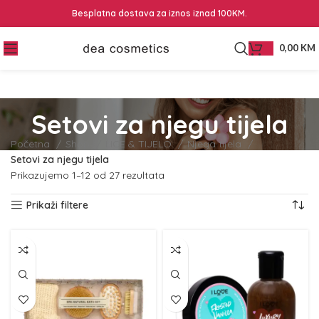
Besplatna dostava za iznos iznad 100KM.
0,00
KM
Setovi za njegu tijela
Početna
Shop
LICE & TIJELO
Njega tijela
Setovi za njegu tijela
Prikazujemo 1–12 od 27 rezultata
Prikaži filtere