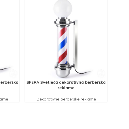
berberska
SFERA Svetleća dekorativna berberska
reklama
lame
Dekorativne berberske reklame