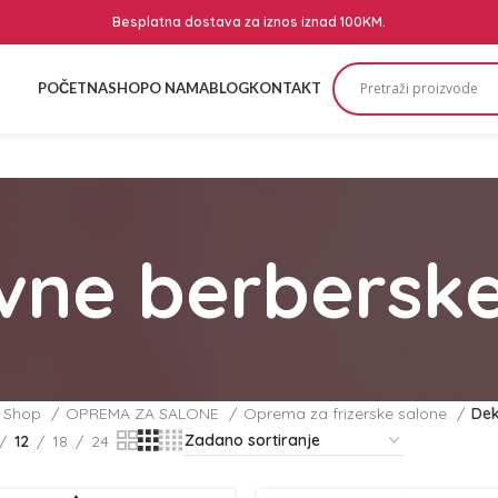
Besplatna dostava za iznos iznad 100KM.
POČETNA
SHOP
O NAMA
BLOG
KONTAKT
vne berbersk
Shop
OPREMA ZA SALONE
Oprema za frizerske salone
Dek
12
18
24