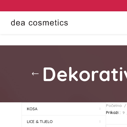
Dekorati
Početna
KOSA
Prikaži
9
LICE & TIJELO