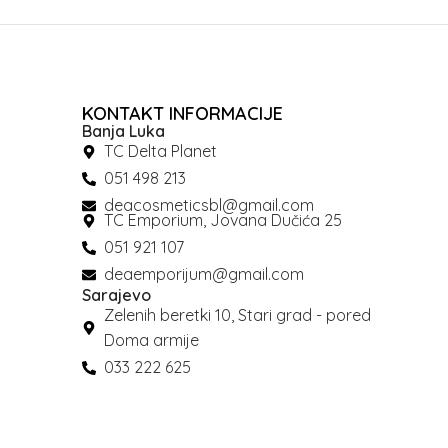
KONTAKT INFORMACIJE
Banja Luka
TC Delta Planet
051 498 213
deacosmeticsbl@gmail.com
TC Emporium, Jovana Dučića 25
051 921 107
deaemporijum@gmail.com
Sarajevo
Zelenih beretki 10, Stari grad - pored
Doma armije
033 222 625