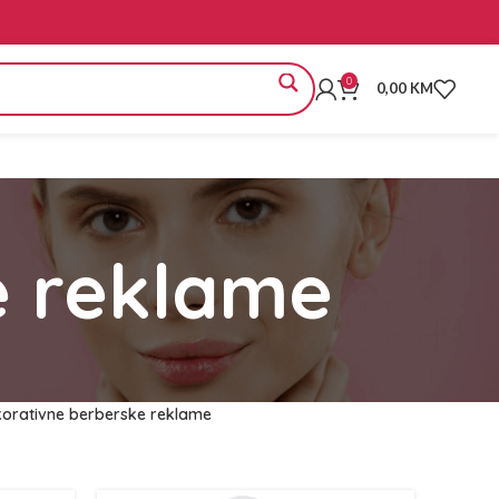
0
0,00
KM
e reklame
orativne berberske reklame