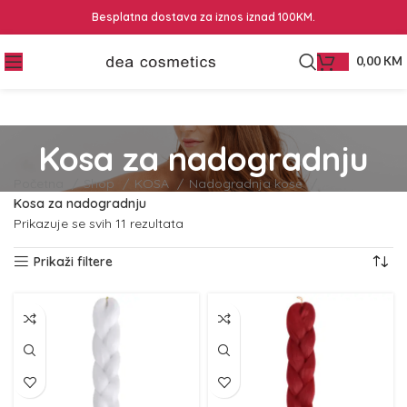
Besplatna dostava za iznos iznad 100KM.
0,00
KM
Kosa za nadogradnju
Početna
Shop
KOSA
Nadogradnja kose
Kosa za nadogradnju
Prikazuje se svih 11 rezultata
Prikaži filtere