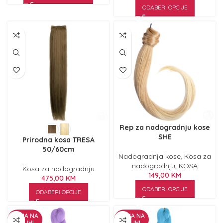
ODABERI OPCIJE
Rep za nadogradnju kose
SHE
Prirodna kosa TRESA
50/60cm
Nadogradnja kose
,
Kosa za
nadogradnju
,
KOSA
Kosa za nadogradnju
149,00
KM
475,00
KM
ODABERI OPCIJE
ODABERI OPCIJE
NEMA NA
NEMA NA
ZALIHI
ZALIHI