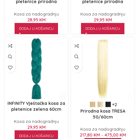
pletenice prirodna
pletenice prirodna
svijetloplava 60cm
tamnoplava 60cm
Kosa za nadogradnju
Kosa za nadogradnju
28,95
KM
29,95
KM
DODAJ U KOŠARICU
DODAJ U KOŠARICU
INFINITY Vještačka kosa za
+2
pletenice zelena 60cm
Prirodna kosa TRESA
50/60cm
Kosa za nadogradnju
29,95
KM
Kosa za nadogradnju
217,80
KM
–
475,00
KM
DODAJ U KOŠARICU