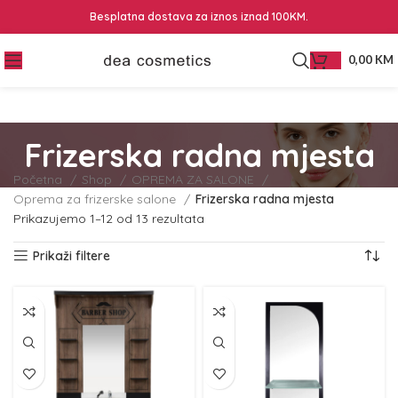
Besplatna dostava za iznos iznad 100KM.
0,00
KM
Frizerska radna mjesta
Početna
Shop
OPREMA ZA SALONE
Oprema za frizerske salone
Frizerska radna mjesta
Prikazujemo 1–12 od 13 rezultata
Prikaži filtere