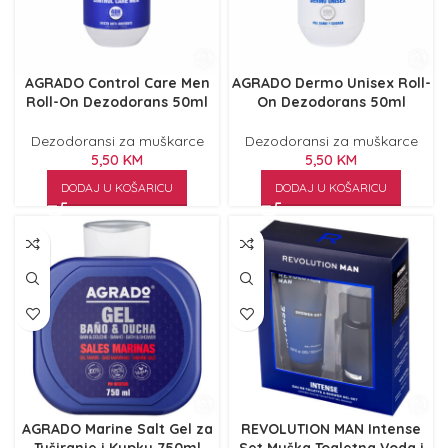
AGRADO Control Care Men
AGRADO Dermo Unisex Roll-
Roll-On Dezodorans 50ml
On Dezodorans 50ml
Dezodoransi za muškarce
Dezodoransi za muškarce
5,50
KM
5,50
KM
DODAJ U KOŠARICU
DODAJ U KOŠARICU
AGRADO Marine Salt Gel za
REVOLUTION MAN Intense