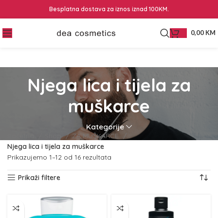
Besplatna dostava za iznos iznad 100KM.
0,00
KM
Njega lica i tijela za
muškarce
Kategorije
Početna
Shop
ZA MUŠKARCE
Njega lica i tijela za muškarce
Prikazujemo 1–12 od 16 rezultata
Prikaži filtere