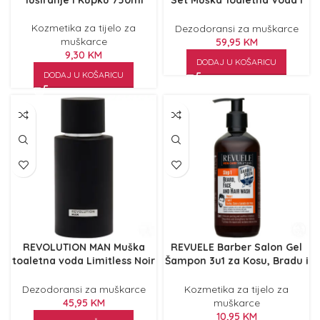
Tuširanje i Kupku 750ml
Set Muška Toaletna Voda i
Gel za Tuširanje
Kozmetika za tijelo za
Dezodoransi za muškarce
muškarce
59,95
KM
9,30
KM
DODAJ U KOŠARICU
DODAJ U KOŠARICU
REVOLUTION MAN Muška
REVUELE Barber Salon Gel
toaletna voda Limitless Noir
Šampon 3u1 za Kosu, Bradu i
100ml
Tijelo 300ml
Dezodoransi za muškarce
Kozmetika za tijelo za
45,95
KM
muškarce
10,95
KM