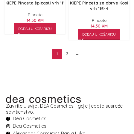
KIEPE Pinceta špicasti vrh 111
KIEPE Pinceta za obrve Kosi
vrh 115-4
Pincete
14,50
KM
Pincete
14,50
KM
DODAJ U KOŠARICU
DODAJ U KOŠARICU
1
2
→
Zavirite u svijet DEA Cosmetics - gdje ljepota susreće
savršenstvo.
Dea Cosmetics
Dea Cosmetics
Alexandar Cosmetics Banja Luka