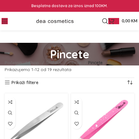
Besplatna dostava za iznos iznad 100KM.
0,00
KM
Pincete
Početna
Shop
ŠMINKA
Obrve
Pincete
Prikazujemo 1–12 od 19 rezultata
Prikaži filtere