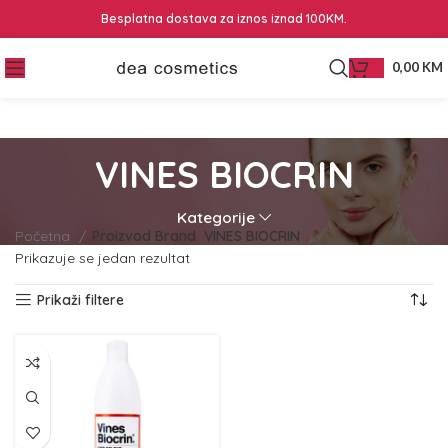
Besplatna dostava za iznos iznad 100KM.
0,00
KM
VINES BIOCRIN
Kategorije
Početna
Proizvod Brand
VINES BIOCRIN
Prikazuje se jedan rezultat
Prikaži filtere