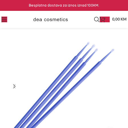
Besplatna dostava za iznos iznad 100KM.
0,00
KM