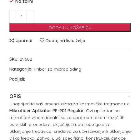
Na zalihi
DODAJ U KOŠARICU
Uporedi
Dodaj na listu želja
SKU:
29602
Kategorija:
Pribor za microblading
Podijeli:
OPIS
Unaprijedite vaš arsenal alata za kozmetičke tretmane uz
Mikrofiber Aplikator PP-901 Regular
. Ovi aplikatori sa
mikrofiber vrhom idealni su za upotrebu tokom različitih
estetskih procedura, uključujući upotrebu gela za
uklanjanje trepavica, sredstva za učvršćivanje ili uklanjanje
viška lijepka. Zahvaljujući specifičnoj konstrukciji, četkice