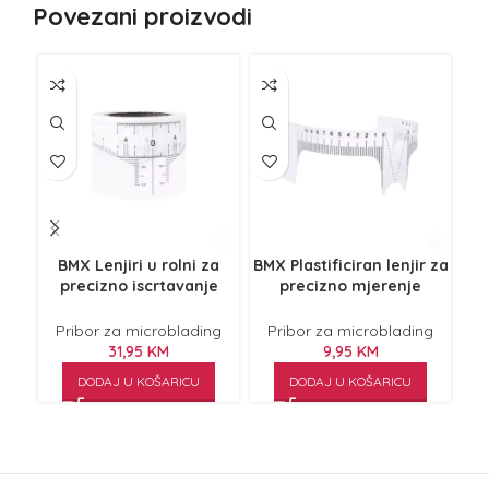
Povezani proizvodi
BMX Lenjiri u rolni za
BMX Plastificiran lenjir za
BM
precizno iscrtavanje
precizno mjerenje
mj
obrva 50/1
kontura obrve
P
Pribor za microblading
Pribor za microblading
31,95
KM
9,95
KM
DODAJ U KOŠARICU
DODAJ U KOŠARICU