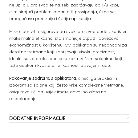
ne upijaju proizvod te na sebi zadržavaju do 1/8 kapi,
eliminirajući problem kapanja ili prosipanja, čime se
omogućava preciznija i čistija aplikacija.
Mikrofiber vrh osigurava da svaki proizvod bude iskorišten
maksimalno efikasno, što smanjuje otpad i povećava
ekonomičnost u korištenju. Ovi aplikatori su neophodni za
detaljne tretmane koji zahtijevaju visoku preciznost,
idealni su za profesionalce u kozmetičkim salonima koji
teže visokom kvalitetu i efikasnosti u svojem radu.
Pakovanje sadrži 100 aplikatora
, čineći ga praktičnim
izborom za salone koji često vrše kompleksne tretmane,
osiguravajući da uvijek imate dovoljno alata na
raspolaganju.
DODATNE INFORMACIJE