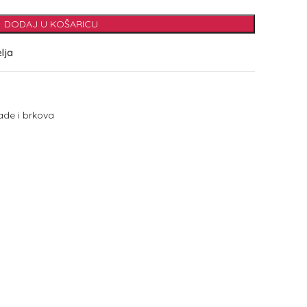
DODAJ U KOŠARICU
elja
rade i brkova