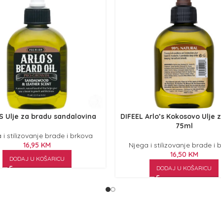
S Ulje za bradu sandalovina
DIFEEL Arlo’s Kokosovo Ulje 
75ml
 i stilizovanje brade i brkova
16,95
KM
Njega i stilizovanje brade i 
16,50
KM
DODAJ U KOŠARICU
DODAJ U KOŠARICU