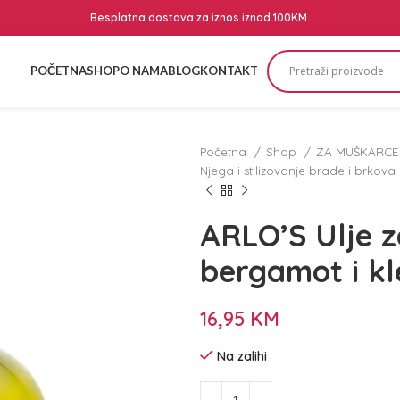
Besplatna dostava za iznos iznad 100KM.
POČETNA
SHOP
O NAMA
BLOG
KONTAKT
Početna
Shop
ZA MUŠKARC
Njega i stilizovanje brade i brkova
ARLO’S Ulje 
bergamot i k
16,95
KM
Na zalihi