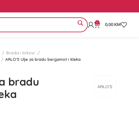
0
0,00
KM
E
Brada i brkovi
ARLO’S Ulje za bradu bergamot i kleka
za bradu
ARLO'S
leka