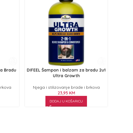
za Bradu
DIFEEL Šampon i balzam za bradu 2u1
REVUELE
Ultra Growth
brkova
Njega i stilizovanje brade i brkova
Njega 
23,95
KM
DODAJ U KOŠARICU