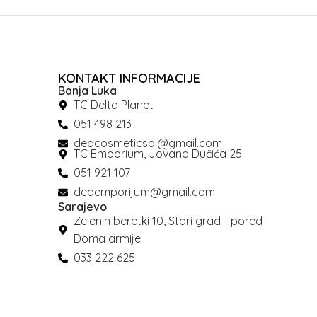
KONTAKT INFORMACIJE
Banja Luka
TC Delta Planet
051 498 213
deacosmeticsbl@gmail.com
TC Emporium, Jovana Dučića 25
051 921 107
deaemporijum@gmail.com
Sarajevo
Zelenih beretki 10, Stari grad - pored
Doma armije
033 222 625