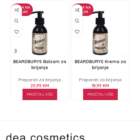
NEMA NA
NEMA NA
ZALIHI
ZALIHI
BEARDBURYS Balzam za
BEARDBURYS Krema za
B
brijanje
brijanje
b
Preparati za brijanje
Preparati za brijanje
20,95
KM
18,95
KM
PROČITAJ VIŠE
PROČITAJ VIŠE