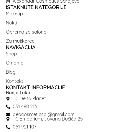
Alexandar Cosmetics Sarajevo
ISTAKNUTE KATEGORIJE
Makeup
Nokti
Oprema za salone
Za muškarce
NAVIGACIJA
Shop
O nama
Blog
Kontakt
KONTAKT INFORMACIJE
Banja Luka
TC Delta Planet
051 498 213
deacosmeticsbl@gmail.com
TC Emporium, Jovana Dučića 25
051 921 107