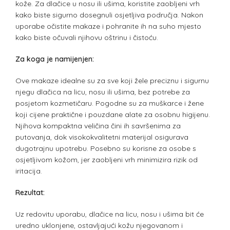
kože. Za dlačice u nosu ili ušima, koristite zaobljeni vrh
kako biste sigurno dosegnuli osjetljiva područja. Nakon
uporabe očistite makaze i pohranite ih na suho mjesto
kako biste očuvali njihovu oštrinu i čistoću.
Za koga je namijenjen:
Ove makaze idealne su za sve koji žele preciznu i sigurnu
njegu dlačica na licu, nosu ili ušima, bez potrebe za
posjetom kozmetičaru. Pogodne su za muškarce i žene
koji cijene praktične i pouzdane alate za osobnu higijenu.
Njihova kompaktna veličina čini ih savršenima za
putovanja, dok visokokvalitetni materijal osigurava
dugotrajnu upotrebu. Posebno su korisne za osobe s
osjetljivom kožom, jer zaobljeni vrh minimizira rizik od
iritacija.
Rezultat:
Uz redovitu uporabu, dlačice na licu, nosu i ušima bit će
uredno uklonjene, ostavljajući kožu njegovanom i