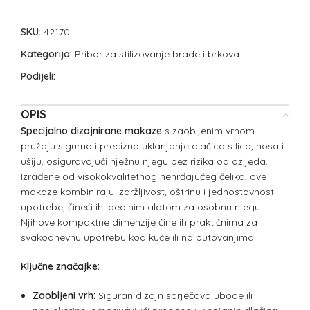
SKU:
42170
Kategorija:
Pribor za stilizovanje brade i brkova
Podijeli:
OPIS
Specijalno dizajnirane makaze
s zaobljenim vrhom
pružaju sigurno i precizno uklanjanje dlačica s lica, nosa i
ušiju, osiguravajući nježnu njegu bez rizika od ozljeda.
Izrađene od visokokvalitetnog nehrđajućeg čelika, ove
makaze kombiniraju izdržljivost, oštrinu i jednostavnost
upotrebe, čineći ih idealnim alatom za osobnu njegu.
Njihove kompaktne dimenzije čine ih praktičnima za
svakodnevnu upotrebu kod kuće ili na putovanjima.
Ključne značajke:
Zaobljeni vrh:
Siguran dizajn sprječava ubode ili