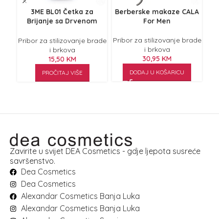
3ME BL01 Četka za
Berberske makaze CALA
Brijanje sa Drvenom
For Men
Drškom
Pri
Pribor za stilizovanje brade
Pribor za stilizovanje brade
i brkova
i brkova
30,95
KM
15,50
KM
DODAJ U KOŠARICU
PROČITAJ VIŠE
Zavirite u svijet DEA Cosmetics - gdje ljepota susreće
savršenstvo.
Dea Cosmetics
Dea Cosmetics
Alexandar Cosmetics Banja Luka
Alexandar Cosmetics Banja Luka