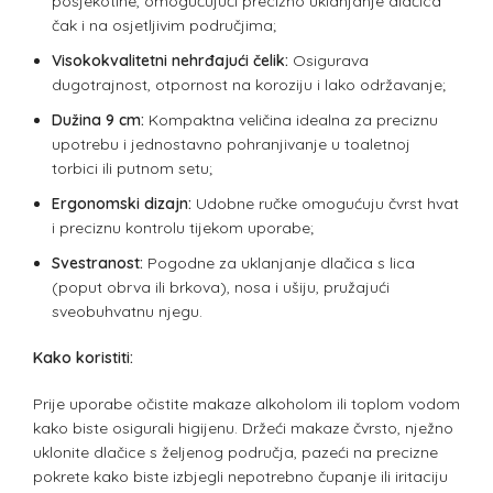
posjekotine, omogućujući precizno uklanjanje dlačica
čak i na osjetljivim područjima;
Visokokvalitetni nehrđajući čelik:
Osigurava
dugotrajnost, otpornost na koroziju i lako održavanje;
Dužina 9 cm:
Kompaktna veličina idealna za preciznu
upotrebu i jednostavno pohranjivanje u toaletnoj
torbici ili putnom setu;
Ergonomski dizajn:
Udobne ručke omogućuju čvrst hvat
i preciznu kontrolu tijekom uporabe;
Svestranost:
Pogodne za uklanjanje dlačica s lica
(poput obrva ili brkova), nosa i ušiju, pružajući
sveobuhvatnu njegu.
Kako koristiti:
Prije uporabe očistite makaze alkoholom ili toplom vodom
kako biste osigurali higijenu. Držeći makaze čvrsto, nježno
uklonite dlačice s željenog područja, pazeći na precizne
pokrete kako biste izbjegli nepotrebno čupanje ili iritaciju