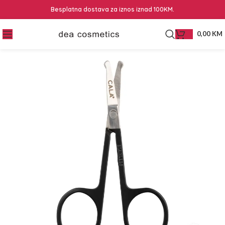
Besplatna dostava za iznos iznad 100KM.
0,00
KM