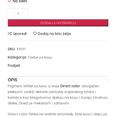
Na zalihi
DODAJ U KOŠARICU
Uporedi
Dodaj na listu želja
SKU:
37011
Kategorija:
Farbe za kosu
Podijeli:
OPIS
Pigment
White
za kosu iz linije
Direct color
obogaćen
pleksom, sadrži aktivne sastojke organskog smilja i
kamilice koji blagotvorno djeluju na kosu i čuvaju strukturu
dlake, čineći je mekanom i zdravom.
Direct color farbe ne sadrže amonijak, štite kosu i daju joj