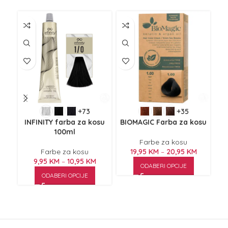
+73
+35
I
INFINITY farba za kosu
BIOMAGIC Farba za kosu
CR
100ml
Farbe za kosu
Farbe za kosu
19,95
KM
–
20,95
KM
9,95
KM
–
10,95
KM
ODABERI OPCIJE
ODABERI OPCIJE