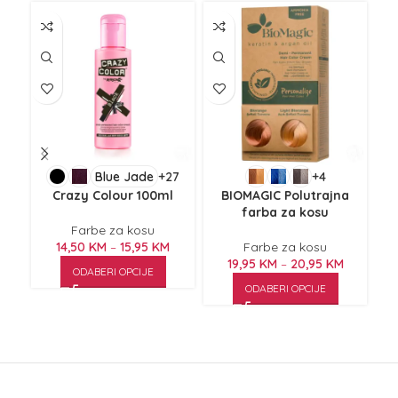
Blue Jade
+27
+4
Crazy Colour 100ml
BIOMAGIC Polutrajna
farba za kosu
Farbe za kosu
14,50
KM
–
15,95
KM
Farbe za kosu
19,95
KM
–
20,95
KM
ODABERI OPCIJE
ODABERI OPCIJE