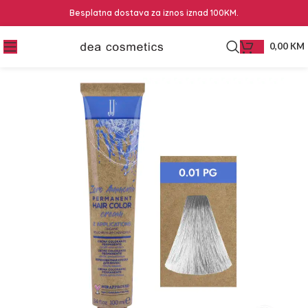
Besplatna dostava za iznos iznad 100KM.
0,00
KM