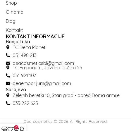
Shop
O nama
Blog
Kontakt
KONTAKT INFORMACIJE
Banja Luka
TC Delta Planet
051 498 213
deacosmeticsbl@gmail.com
TC Emporium, Jovana Dučića 25
051 921 107
deaemporijum@gmail.com
Sarajevo
Zelenih beretki 10, Stari grad - pored Doma armije
033 222 625
Dea cosmetics © 2026. All Rights Reserved.
0