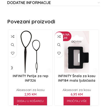
DODATNE INFORMACIJE
Povezani proizvodi
NEMA NA
ZALIHI
INFINITY Petlje za rep
INFINITY Šnala za kosu
I
INF326
INF184 mala ljubičasta
Aksesoari za kosu
Aksesoari za kosu
2,95
KM
6,95
KM
DODAJ U KOŠARICU
PROČITAJ VIŠE