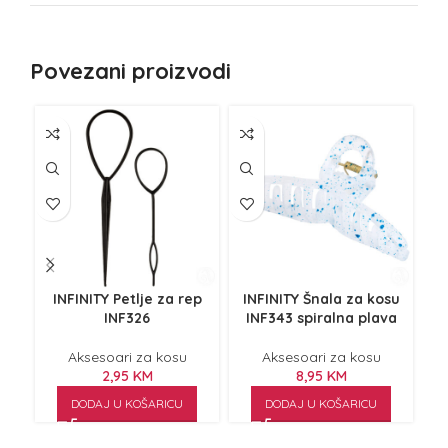
Povezani proizvodi
INFINITY Petlje za rep
INFINITY Šnala za kosu
I
INF326
INF343 spiralna plava
Aksesoari za kosu
Aksesoari za kosu
2,95
KM
8,95
KM
DODAJ U KOŠARICU
DODAJ U KOŠARICU