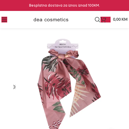
Besplatna dostava za iznos iznad 100KM.
0,00
KM