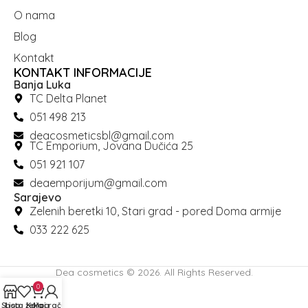
O nama
Blog
Kontakt
KONTAKT INFORMACIJE
Banja Luka
TC Delta Planet
051 498 213
deacosmeticsbl@gmail.com
TC Emporium, Jovana Dučića 25
051 921 107
deaemporijum@gmail.com
Sarajevo
Zelenih beretki 10, Stari grad - pored Doma armije
033 222 625
Dea cosmetics © 2026. All Rights Reserved.
0
Shop
Lista želja
Korpa
Moj račun