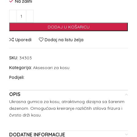
Na zalihi
DODAJ U KOŠARICU
Uporedi
Dodaj na listu želja
SKU:
34303
Kategorija:
Aksesoari za kosu
Podijeli:
OPIS
Ukrasna gumica za kosu, atraktivnog dizajna sa šarenim
dezenom. Omogućava kreiranje različitih stilova frizura i
čvrsto drži kosu.
DODATNE INFORMACIJE