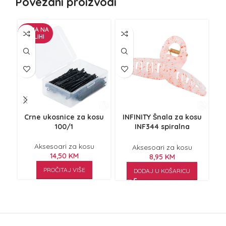
Povezani proizvodi
NEMA NA
ZALIHI
Crne ukosnice za kosu
INFINITY Šnala za kosu
I
100/1
INF344 spiralna
narandžasta
Aksesoari za kosu
Aksesoari za kosu
14,50
KM
8,95
KM
PROČITAJ VIŠE
DODAJ U KOŠARICU