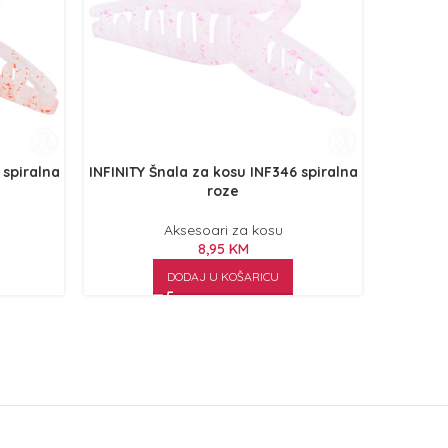
 spiralna
INFINITY Šnala za kosu INF346 spiralna
INFINI
roze
Aksesoari za kosu
8,95
KM
DODAJ U KOŠARICU