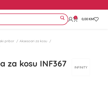
0
0,00
KM
rski pribor
Aksesoari za kosu
a
la za kosu INF367
INFINITY