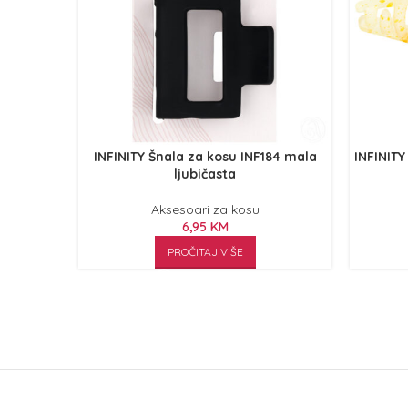
INFINITY Šnala za kosu INF184 mala
INFINITY
ljubičasta
Aksesoari za kosu
6,95
KM
PROČITAJ VIŠE