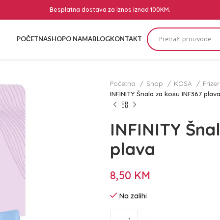
Besplatna dostava za iznos iznad 100KM.
POČETNA
SHOP
O NAMA
BLOG
KONTAKT
Početna
Shop
KOSA
Frize
INFINITY Šnala za kosu INF367 plav
INFINITY Šna
plava
8,50
KM
Na zalihi