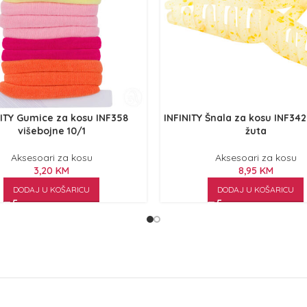
NITY Gumice za kosu INF358
INFINITY Šnala za kosu INF342
višebojne 10/1
žuta
Aksesoari za kosu
Aksesoari za kosu
3,20
KM
8,95
KM
DODAJ U KOŠARICU
DODAJ U KOŠARICU