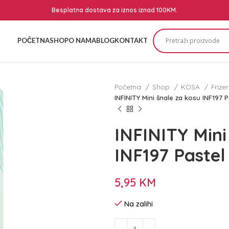
Besplatna dostava za iznos iznad 100KM.
POČETNA
SHOP
O NAMA
BLOG
KONTAKT
Početna
Shop
KOSA
Frize
INFINITY Mini šnale za kosu INF197 P
INFINITY Mini
INF197 Pastel
5,95
KM
Na zalihi