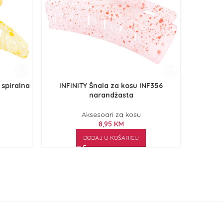
 spiralna
INFINITY Šnala za kosu INF356
INFINITY
narandžasta
Aksesoari za kosu
8,95
KM
DODAJ U KOŠARICU