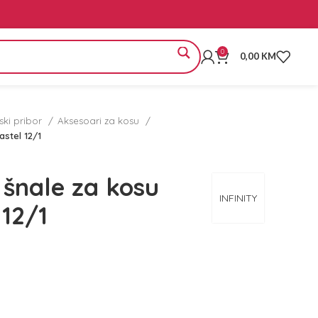
0
0,00
KM
rski pribor
Aksesoari za kosu
astel 12/1
 šnale za kosu
INFINITY
 12/1