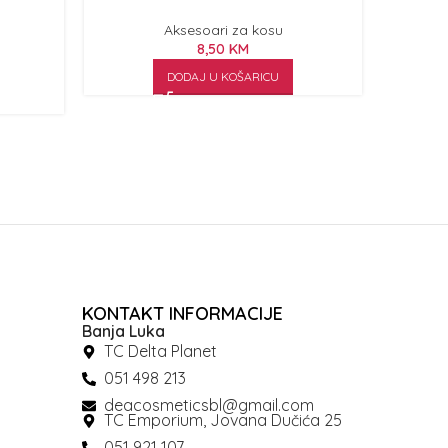
Aksesoari za kosu
8,50
KM
DODAJ U KOŠARICU
KONTAKT INFORMACIJE
Banja Luka
TC Delta Planet
051 498 213
deacosmeticsbl@gmail.com
TC Emporium, Jovana Dučića 25
051 921 107