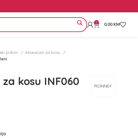
0
0,00
KM
rski pribor
Aksesoari za kosu
leni
 za kosu INF060
RONNEY
elja