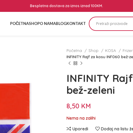
Besplatna dostava za iznos iznad 100KM.
POČETNA
SHOP
O NAMA
BLOG
KONTAKT
Početna
Shop
KOSA
Frize
INFINITY Rajf za kosu INF060 bež-ze
INFINITY Rajf
bež-zeleni
8,50
KM
Nema na zalihi
Uporedi
Dodaj na listu ž