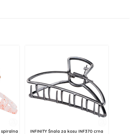
 spiralna
INFINITY Šnala za kosu INF370 crna
INFINI