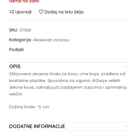
Nema na zalihi
Uporedi
Dodaj na listu želja
SKU:
37369
Kategorija:
Aksesoari za kosu
Podijeli:
OPIS
Stilizovana ukrasna šnala za kosu, crne boje, izrađena od
kvalitetne plastike. Sposobna za sigurno držanje velikih
delova kose, zahvaljujući zaobljenim zupcima i optimalnoj
veličini.
Dužina šnale: ~5 cm.
DODATNE INFORMACIJE