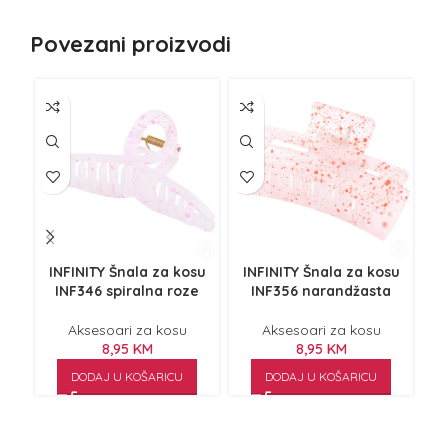
Povezani proizvodi
INFINITY Šnala za kosu
INFINITY Šnala za kosu
I
INF346 spiralna roze
INF356 narandžasta
Aksesoari za kosu
Aksesoari za kosu
8,95
KM
8,95
KM
DODAJ U KOŠARICU
DODAJ U KOŠARICU