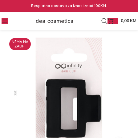
Besplatna dostava za iznos iznad 100KM.
0,00
KM
NEMA NA
ZALIHI