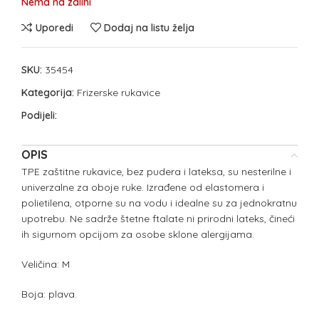
Nema na zalihi
Uporedi
Dodaj na listu želja
SKU:
35454
Kategorija:
Frizerske rukavice
Podijeli:
OPIS
TPE zaštitne rukavice, bez pudera i lateksa, su nesterilne i
univerzalne za oboje ruke. Izrađene od elastomera i
polietilena, otporne su na vodu i idealne su za jednokratnu
upotrebu. Ne sadrže štetne ftalate ni prirodni lateks, čineći
ih sigurnom opcijom za osobe sklone alergijama.
Veličina: M
Boja: plava.