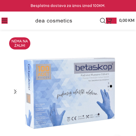
Besplatna dostava za iznos iznad 100KM.
0,00
KM
NEMA NA
ZALIHI