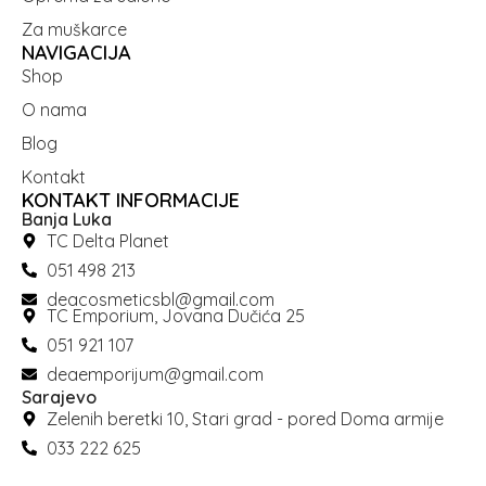
Za muškarce
NAVIGACIJA
Shop
O nama
Blog
Kontakt
KONTAKT INFORMACIJE
Banja Luka
TC Delta Planet
051 498 213
deacosmeticsbl@gmail.com
TC Emporium, Jovana Dučića 25
051 921 107
deaemporijum@gmail.com
Sarajevo
Zelenih beretki 10, Stari grad - pored Doma armije
033 222 625