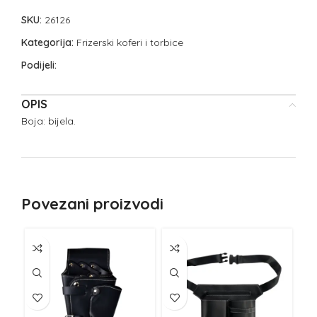
SKU:
26126
Kategorija:
Frizerski koferi i torbice
Podijeli:
OPIS
Boja: bijela.
Povezani proizvodi
NE
Z