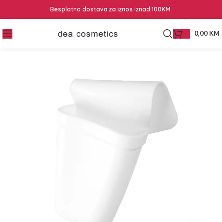
Besplatna dostava za iznos iznad 100KM.
0,00
KM