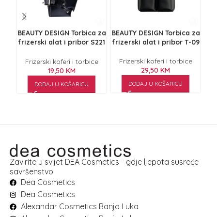
BEAUTY DESIGN Torbica za
BEAUTY DESIGN Torbica za
T
frizerski alat i pribor S221
frizerski alat i pribor T-09
Crna
Frizerski koferi i torbice
F
Frizerski koferi i torbice
29,50
KM
19,50
KM
DODAJ U KOŠARICU
DODAJ U KOŠARICU
Zavirite u svijet DEA Cosmetics - gdje ljepota susreće
savršenstvo.
Dea Cosmetics
Dea Cosmetics
Alexandar Cosmetics Banja Luka