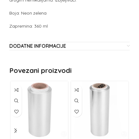
drugim hemikalijama. izbjeljivači.
Boja: Neon zelena
Zapremina: 360 ml
DODATNE INFORMACIJE
Povezani proizvodi
NE
Z