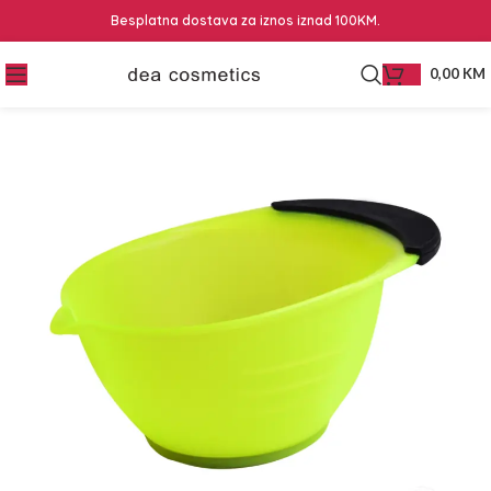
Besplatna dostava za iznos iznad 100KM.
0,00
KM