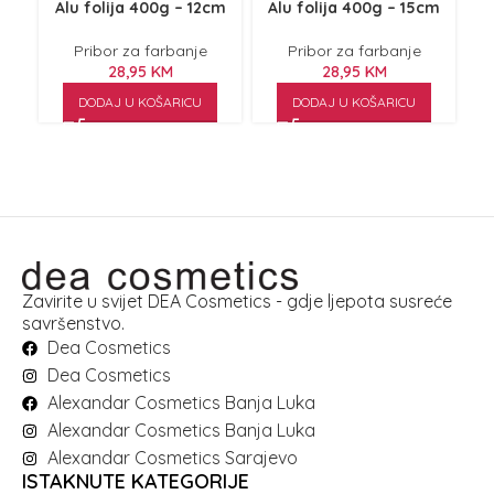
Alu folija 400g – 12cm
Alu folija 400g – 15cm
Čet
Pribor za farbanje
Pribor za farbanje
28,95
KM
28,95
KM
DODAJ U KOŠARICU
DODAJ U KOŠARICU
Zavirite u svijet DEA Cosmetics - gdje ljepota susreće
savršenstvo.
Dea Cosmetics
Dea Cosmetics
Alexandar Cosmetics Banja Luka
Alexandar Cosmetics Banja Luka
Alexandar Cosmetics Sarajevo
ISTAKNUTE KATEGORIJE