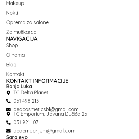
Makeup
Nokti
Oprema za salone
Za muškarce
NAVIGACIJA
Shop
O nama
Blog
Kontakt
KONTAKT INFORMACIJE
Banja Luka
TC Delta Planet
051 498 213
deacosmeticsbl@gmail.com
TC Emporium, Jovana Dučića 25
051 921 107
deaemporijum@gmail.com
Sarajevo