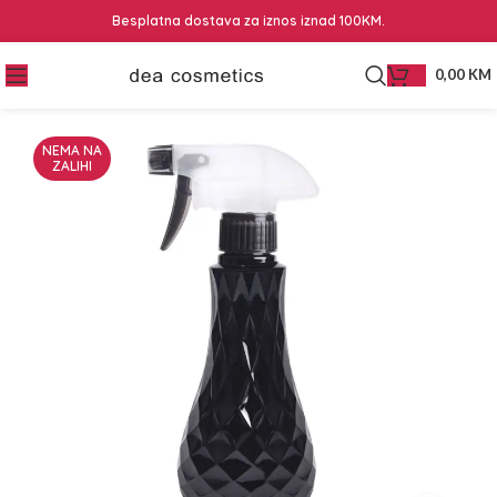
Besplatna dostava za iznos iznad 100KM.
0,00
KM
NEMA NA
ZALIHI