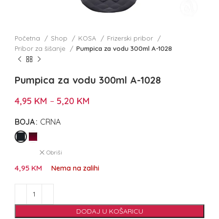
Početna
Shop
KOSA
Frizerski pribor
Pribor za šišanje
Pumpica za vodu 300ml A-1028
Pumpica za vodu 300ml A-1028
4,95
KM
–
5,20
KM
BOJA
CRNA
Obriši
4,95
KM
Nema na zalihi
DODAJ U KOŠARICU