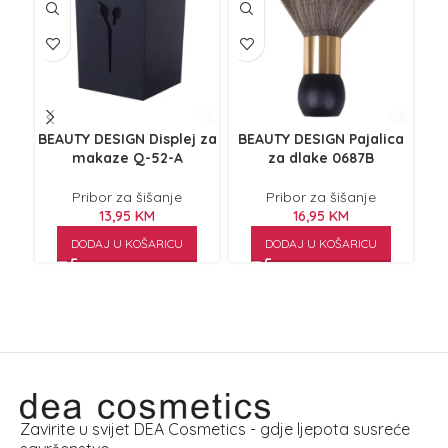
BEAUTY DESIGN Displej za
BEAUTY DESIGN Pajalica
BE
makaze Q-52-A
za dlake 0687B
š
Pribor za šišanje
Pribor za šišanje
13,95
KM
16,95
KM
DODAJ U KOŠARICU
DODAJ U KOŠARICU
Zavirite u svijet DEA Cosmetics - gdje ljepota susreće