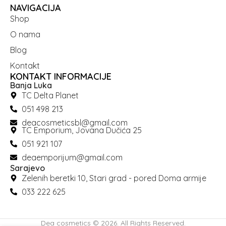
NAVIGACIJA
Shop
O nama
Blog
Kontakt
KONTAKT INFORMACIJE
Banja Luka
TC Delta Planet
051 498 213
deacosmeticsbl@gmail.com
TC Emporium, Jovana Dučića 25
051 921 107
deaemporijum@gmail.com
Sarajevo
Zelenih beretki 10, Stari grad - pored Doma armije
033 222 625
Dea cosmetics © 2026. All Rights Reserved.