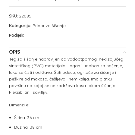
SKU:
22085
Kategorija:
Pribor za šišanje
Podijeli:
OPIS
Teg za šišanje napravljen od vodootpornog, neklizajućeg
sintetičkog (PVC) materijala. Lagan i udoban za nošenje,
lako se čisti i održava. Štiti odecu, ogrtače za šišanje i
peškire od makaza, češljeva i hemikalija. Ima glatku
površinu na kojoj se ne zadržava kosa tokom šišanja.
Fleksibilan i savitljiv.
Dimenzije:
Širina: 36 cm
Dužina: 38 cm