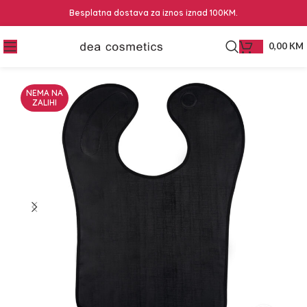
Besplatna dostava za iznos iznad 100KM.
0,00
KM
NEMA NA
ZALIHI