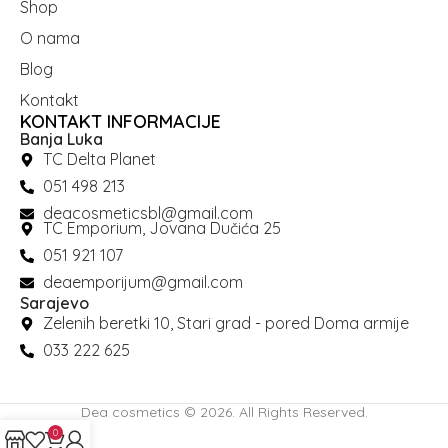
Shop
O nama
Blog
Kontakt
KONTAKT INFORMACIJE
Banja Luka
TC Delta Planet
051 498 213
deacosmeticsbl@gmail.com
TC Emporium, Jovana Dučića 25
051 921 107
deaemporijum@gmail.com
Sarajevo
Zelenih beretki 10, Stari grad - pored Doma armije
033 222 625
Dea cosmetics © 2026. All Rights Reserved.
0