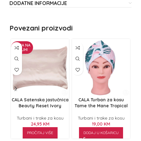
DODATNE INFORMACIJE
Povezani proizvodi
NEMA NA
ZALIHI
CALA Satenska jastučnica
CALA Turban za kosu
M
Beauty Reset Ivory
Tame the Mane Tropical
Turbani i trake za kosu
Turbani i trake za kosu
T
24,95
KM
19,00
KM
PROČITAJ VIŠE
DODAJ U KOŠARICU