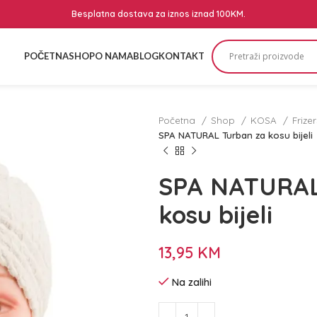
Besplatna dostava za iznos iznad 100KM.
POČETNA
SHOP
O NAMA
BLOG
KONTAKT
Početna
Shop
KOSA
Frize
SPA NATURAL Turban za kosu bijeli
SPA NATURAL
kosu bijeli
13,95
KM
Na zalihi