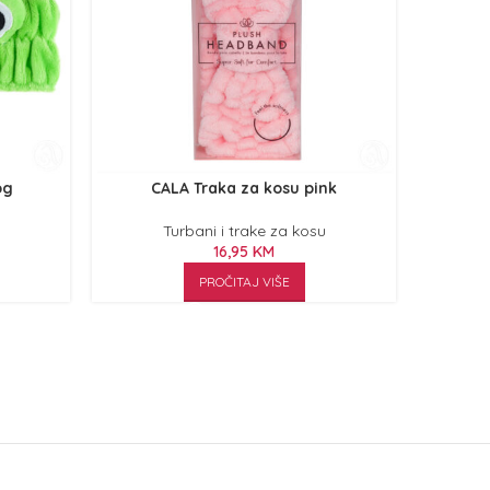
og
CALA Traka za kosu pink
CALA Tu
Turbani i trake za kosu
16,95
KM
PROČITAJ VIŠE