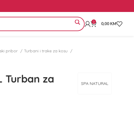
0
0,00
KM
rski pribor
Turbani i trake za kosu
 Turban za
SPA NATURAL