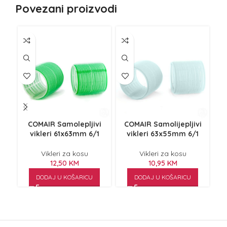
Povezani proizvodi
NE
Z
COMAIR Samolepljivi
COMAIR Samolijepljivi
I
vikleri 61x63mm 6/1
vikleri 63x55mm 6/1
Vikleri za kosu
Vikleri za kosu
12,50
KM
10,95
KM
DODAJ U KOŠARICU
DODAJ U KOŠARICU