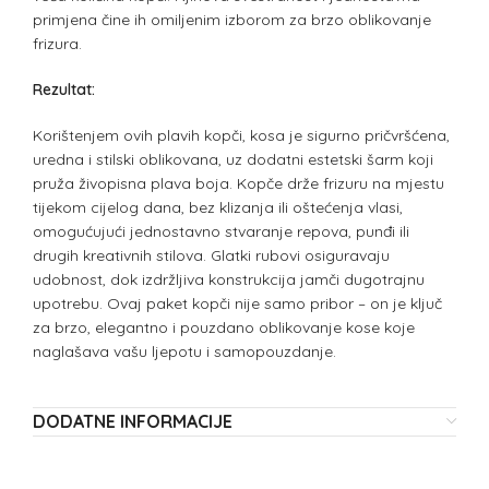
primjena čine ih omiljenim izborom za brzo oblikovanje
frizura.
Rezultat:
Korištenjem ovih plavih kopči, kosa je sigurno pričvršćena,
uredna i stilski oblikovana, uz dodatni estetski šarm koji
pruža živopisna plava boja. Kopče drže frizuru na mjestu
tijekom cijelog dana, bez klizanja ili oštećenja vlasi,
omogućujući jednostavno stvaranje repova, punđi ili
drugih kreativnih stilova. Glatki rubovi osiguravaju
udobnost, dok izdržljiva konstrukcija jamči dugotrajnu
upotrebu. Ovaj paket kopči nije samo pribor – on je ključ
za brzo, elegantno i pouzdano oblikovanje kose koje
naglašava vašu ljepotu i samopouzdanje.
DODATNE INFORMACIJE