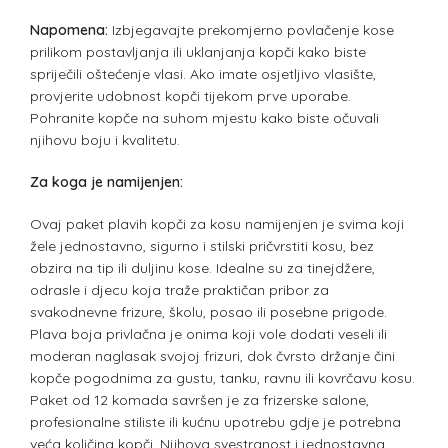
Napomena:
Izbjegavajte prekomjerno povlačenje kose
prilikom postavljanja ili uklanjanja kopči kako biste
spriječili oštećenje vlasi. Ako imate osjetljivo vlasište,
provjerite udobnost kopči tijekom prve uporabe.
Pohranite kopče na suhom mjestu kako biste očuvali
njihovu boju i kvalitetu.
Za koga je namijenjen:
Ovaj paket plavih kopči za kosu namijenjen je svima koji
žele jednostavno, sigurno i stilski pričvrstiti kosu, bez
obzira na tip ili duljinu kose. Idealne su za tinejdžere,
odrasle i djecu koja traže praktičan pribor za
svakodnevne frizure, školu, posao ili posebne prigode.
Plava boja privlačna je onima koji vole dodati veseli ili
moderan naglasak svojoj frizuri, dok čvrsto držanje čini
kopče pogodnima za gustu, tanku, ravnu ili kovrčavu kosu.
Paket od 12 komada savršen je za frizerske salone,
profesionalne stiliste ili kućnu upotrebu gdje je potrebna
veća količina kopči. Njihova svestranost i jednostavna