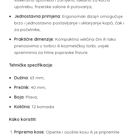
višekratnu upotrebu i zamjenu, idealno za kućnu
upotrebu, frizerske salone ili putovanja;
Jednostavna primjena:
Ergonomski dizajn omogućuje
brzo i jednostavno postavljanje i uklanjanje kopči, čak i
za početnike;
Praktične dimenzije:
Kompaktna veličina čini ih lako
prenosivima u torbici ili kozmetičkoj torbi, uvijek
spremnima za hitne popravke frizure.
Tehničke specifikacije:
Dužina:
63 mm;
Prečnik:
40 mm;
Boja:
Plava;
Količina:
12 komada.
Kako koristiti:
Priprema kose:
Operite i osušite kosu ili je pripremite