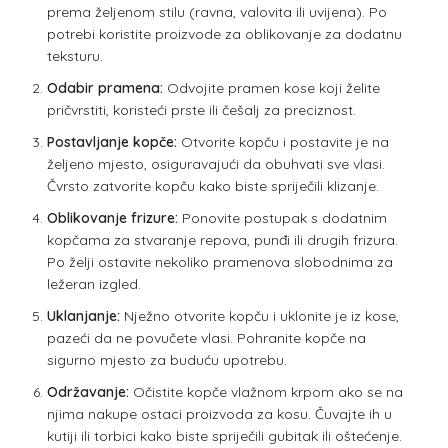
prema željenom stilu (ravna, valovita ili uvijena). Po
potrebi koristite proizvode za oblikovanje za dodatnu
teksturu.
Odabir pramena:
Odvojite pramen kose koji želite
pričvrstiti, koristeći prste ili češalj za preciznost.
Postavljanje kopče:
Otvorite kopču i postavite je na
željeno mjesto, osiguravajući da obuhvati sve vlasi.
Čvrsto zatvorite kopču kako biste spriječili klizanje.
Oblikovanje frizure:
Ponovite postupak s dodatnim
kopčama za stvaranje repova, punđi ili drugih frizura.
Po želji ostavite nekoliko pramenova slobodnima za
ležeran izgled.
Uklanjanje:
Nježno otvorite kopču i uklonite je iz kose,
pazeći da ne povučete vlasi. Pohranite kopče na
sigurno mjesto za buduću upotrebu.
Održavanje:
Očistite kopče vlažnom krpom ako se na
njima nakupe ostaci proizvoda za kosu. Čuvajte ih u
kutiji ili torbici kako biste spriječili gubitak ili oštećenje.