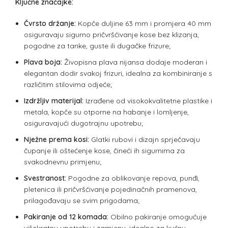
Ključne značajke:
Čvrsto držanje:
Kopče duljine 63 mm i promjera 40 mm
osiguravaju sigurno pričvršćivanje kose bez klizanja,
pogodne za tanke, guste ili dugačke frizure;
Plava boja:
Živopisna plava nijansa dodaje moderan i
elegantan dodir svakoj frizuri, idealna za kombiniranje s
različitim stilovima odjeće;
Izdržljiv materijal:
Izrađene od visokokvalitetne plastike i
metala, kopče su otporne na habanje i lomljenje,
osiguravajući dugotrajnu upotrebu;
Nježne prema kosi:
Glatki rubovi i dizajn sprječavaju
čupanje ili oštećenje kose, čineći ih sigurnima za
svakodnevnu primjenu;
Svestranost:
Pogodne za oblikovanje repova, punđi,
pletenica ili pričvršćivanje pojedinačnih pramenova,
prilagođavaju se svim prigodama;
Pakiranje od 12 komada:
Obilno pakiranje omogućuje