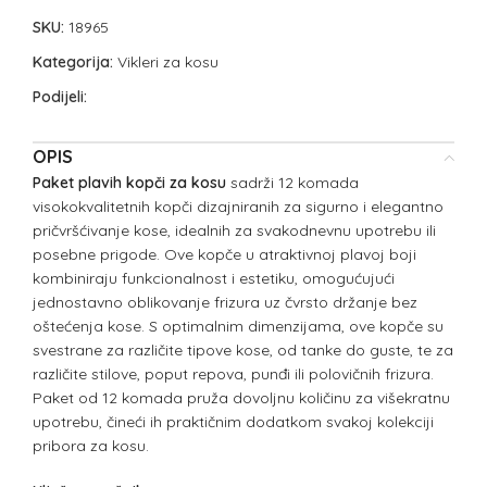
SKU:
18965
Kategorija:
Vikleri za kosu
Podijeli:
OPIS
Paket plavih kopči za kosu
sadrži 12 komada
visokokvalitetnih kopči dizajniranih za sigurno i elegantno
pričvršćivanje kose, idealnih za svakodnevnu upotrebu ili
posebne prigode. Ove kopče u atraktivnoj plavoj boji
kombiniraju funkcionalnost i estetiku, omogućujući
jednostavno oblikovanje frizura uz čvrsto držanje bez
oštećenja kose. S optimalnim dimenzijama, ove kopče su
svestrane za različite tipove kose, od tanke do guste, te za
različite stilove, poput repova, punđi ili polovičnih frizura.
Paket od 12 komada pruža dovoljnu količinu za višekratnu
upotrebu, čineći ih praktičnim dodatkom svakoj kolekciji
pribora za kosu.