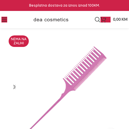
Besplatna dostava za iznos iznad 100KM.
0,00
KM
NEMA NA
ZALIHI