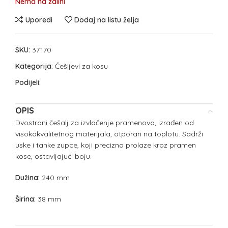
Nema na zalihi
Uporedi
Dodaj na listu želja
SKU:
37170
Kategorija:
Češljevi za kosu
Podijeli:
OPIS
Dvostrani češalj za izvlačenje pramenova, izrađen od
visokokvalitetnog materijala, otporan na toplotu. Sadrži
uske i tanke zupce, koji precizno prolaze kroz pramen
kose, ostavljajući boju.
Dužina:
240 mm
Širina:
38 mm