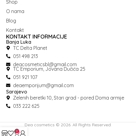
Shop
O nama
Blog
Kontakt
KONTAKT INFORMACIJE
Banja Luka
TC Delta Planet
051 498 213
deacosmeticsbl@gmail.com
TC Emporium, Jovana Dučića 25
051 921 107
deaemporijum@gmail.com
Sarajevo
Zelenih beretki 10, Stari grad - pored Doma armije
033 222 625
Dea cosmetics © 2026. All Rights Reserved.
0