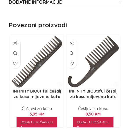
DODATNE INFORMACIJE
Povezani proizvodi
INFINITY BIOutiful češalj
INFINITY BIOutiful češalj
IN
za kosu mljevena kafa
za kosu mljevena kafa
INF267
INF381
Češljevi za kosu
Češljevi za kosu
5,95
KM
8,50
KM
DODAJ U KOŠARICU
DODAJ U KOŠARICU