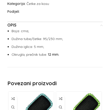
Kategorija:
Četke za kosu
Podijeli:
OPIS
Boja: crna;
Dužina tube/četke: 95/230 mm;
Dužina iglica: 5 mm;
Okrugla, prečnik tube:
12
mm.
Povezani proizvodi
NE
Z