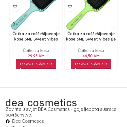
Četka za raščešljavanje
Četka za raščešljavanje
Če
kose 3ME Sweet Vibes
kose 3ME Sweet Vibes Be
k
Aqua Wave
Green
Četke za kosu
Četke za kosu
29,95
KM
44,50
KM
DODAJ U KOŠARICU
DODAJ U KOŠARICU
Zavirite u svijet DEA Cosmetics - gdje ljepota susreće
savršenstvo.
Dea Cosmetics