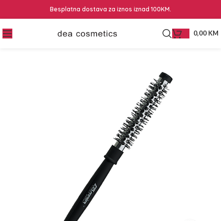
Besplatna dostava za iznos iznad 100KM.
0,00
KM