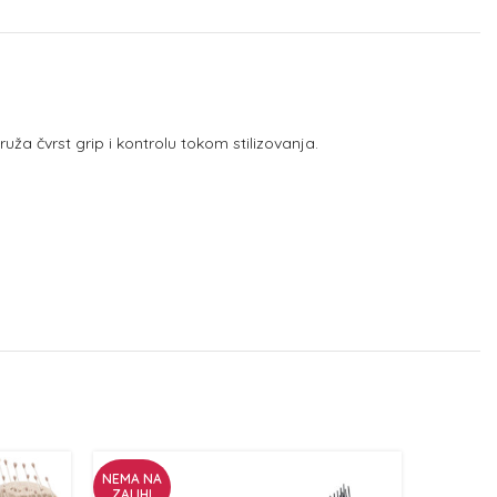
ža čvrst grip i kontrolu tokom stilizovanja.
NEMA NA
NEMA NA
ZALIHI
ZALIHI