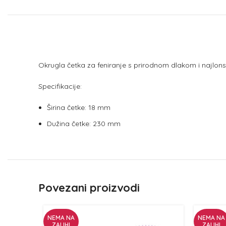
Okrugla četka za feniranje s prirodnom dlakom i najlonsk
Specifikacije:
Širina četke: 18 mm
Dužina četke: 230 mm
Povezani proizvodi
NEMA NA
NEMA NA
ZALIHI
ZALIHI