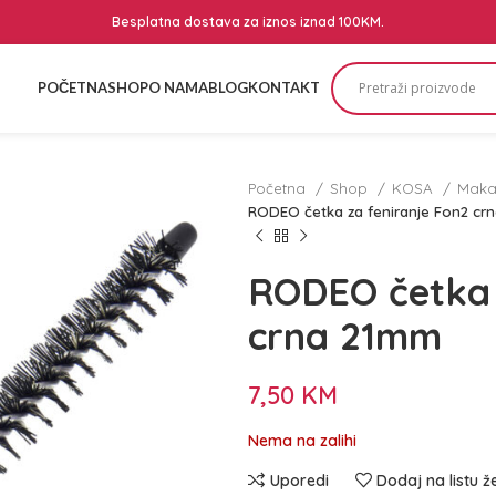
Besplatna dostava za iznos iznad 100KM.
POČETNA
SHOP
O NAMA
BLOG
KONTAKT
Početna
Shop
KOSA
Makaz
RODEO četka za feniranje Fon2 cr
RODEO četka 
crna 21mm
7,50
KM
Nema na zalihi
Uporedi
Dodaj na listu ž