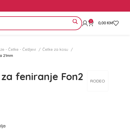
0
0,00
KM
e - Četke - Češljevi
Četke za kosu
na 21mm
za feniranje Fon2
RODEO
elja