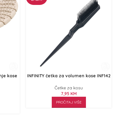
nje kose
INFINITY četka za volumen kose INF142
INFINIT
Četke za kosu
7,95
KM
PROČITAJ VIŠE