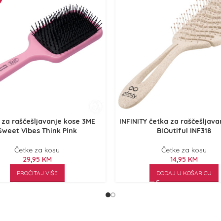
 za raščešljavanje kose 3ME
INFINITY četka za raščešljava
Sweet Vibes Think Pink
BIOutiful INF318
Četke za kosu
Četke za kosu
29,95
KM
14,95
KM
PROČITAJ VIŠE
DODAJ U KOŠARICU