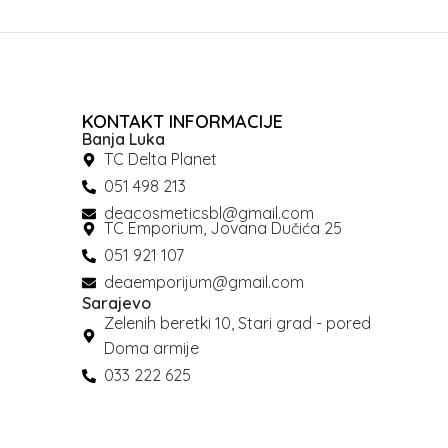
KONTAKT INFORMACIJE
Banja Luka
TC Delta Planet
051 498 213
deacosmeticsbl@gmail.com
TC Emporium, Jovana Dučića 25
051 921 107
deaemporijum@gmail.com
Sarajevo
Zelenih beretki 10, Stari grad - pored
Doma armije
033 222 625