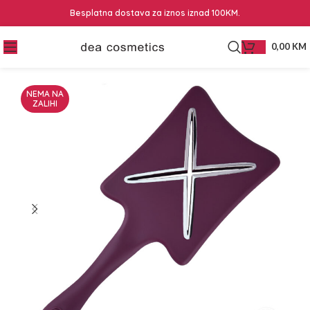
Besplatna dostava za iznos iznad 100KM.
0,00
KM
NEMA NA
ZALIHI