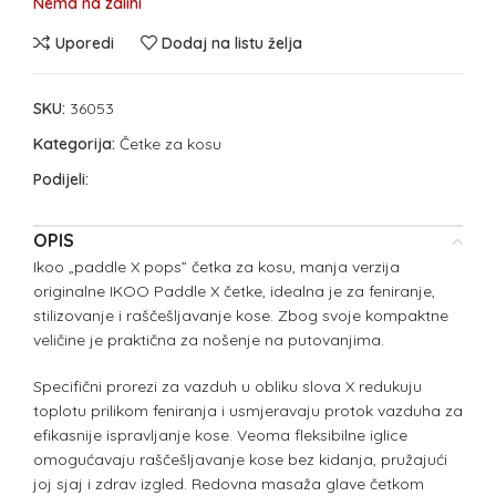
Nema na zalihi
Uporedi
Dodaj na listu želja
SKU:
36053
Kategorija:
Četke za kosu
Podijeli:
OPIS
Ikoo „paddle X pops” četka za kosu, manja verzija
originalne IKOO Paddle X četke, idealna je za feniranje,
stilizovanje i raščešljavanje kose. Zbog svoje kompaktne
veličine je praktična za nošenje na putovanjima.
Specifični prorezi za vazduh u obliku slova X redukuju
toplotu prilikom feniranja i usmjeravaju protok vazduha za
efikasnije ispravljanje kose. Veoma fleksibilne iglice
omogućavaju raščešljavanje kose bez kidanja, pružajući
joj sjaj i zdrav izgled. Redovna masaža glave četkom