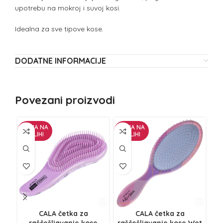
upotrebu na mokroj i suvoj kosi.
Idealna za sve tipove kose.
DODATNE INFORMACIJE
Povezani proizvodi
NEMA NA
NEMA NA
NE
ZALIHI
ZALIHI
Z
CALA četka za
CALA četka za