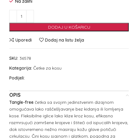
Na zalihi
DODAJ U KOŠARICU
Uporedi
Dodaj na listu želja
SKU:
36578
Kategorija:
Četke za kosu
Podijeli:
OPIS
Tangle-free
četka sa svojim jedinstvenim dizajnom
omogućava lako raščešljavanje bez kidanja ili lomljenja
kose. Fleksibilne iglice lako klize kroz kosu, efikasno
razmrsujući zamršene krajeve i štiteći od ispucalih krajeva,
dok istovremeno nežno masiraju kožu glave potičući
cirkulaciju. Čini kosu sjajnom i glatkom, pogodna za