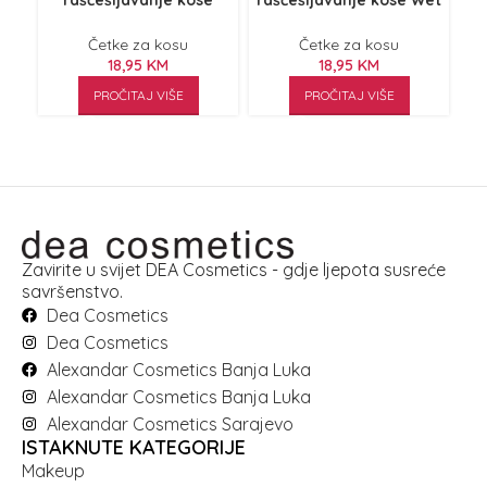
raščešljavanje kose
raščešljavanje kose Wet
raš
Tangle-Free Fortune
‘n Dry Geometric Pastel
D
Teller
Četke za kosu
Četke za kosu
18,95
KM
18,95
KM
PROČITAJ VIŠE
PROČITAJ VIŠE
Zavirite u svijet DEA Cosmetics - gdje ljepota susreće
savršenstvo.
Dea Cosmetics
Dea Cosmetics
Alexandar Cosmetics Banja Luka
Alexandar Cosmetics Banja Luka
Alexandar Cosmetics Sarajevo
ISTAKNUTE KATEGORIJE
Makeup