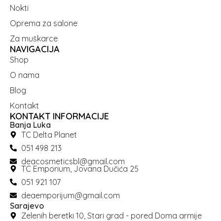
Nokti
Oprema za salone
Za muškarce
NAVIGACIJA
Shop
O nama
Blog
Kontakt
KONTAKT INFORMACIJE
Banja Luka
TC Delta Planet
051 498 213
deacosmeticsbl@gmail.com
TC Emporium, Jovana Dučića 25
051 921 107
deaemporijum@gmail.com
Sarajevo
Zelenih beretki 10, Stari grad - pored Doma armije