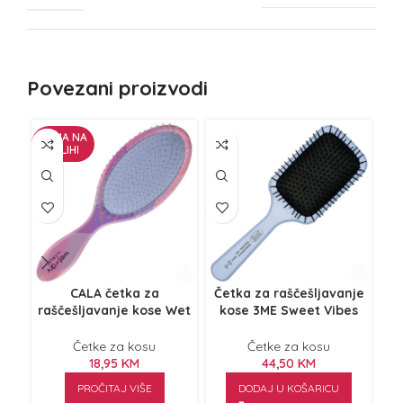
Povezani proizvodi
NEMA NA
NE
ZALIHI
Z
CALA četka za
Četka za raščešljavanje
Če
raščešljavanje kose Wet
kose 3ME Sweet Vibes
k
‘n Dry Geometric Pastel
Blue Moon
Četke za kosu
Četke za kosu
18,95
KM
44,50
KM
PROČITAJ VIŠE
DODAJ U KOŠARICU