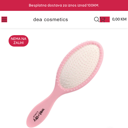
Besplatna dostava za iznos iznad 100KM.
0,00
KM
NEMA NA
ZALIHI