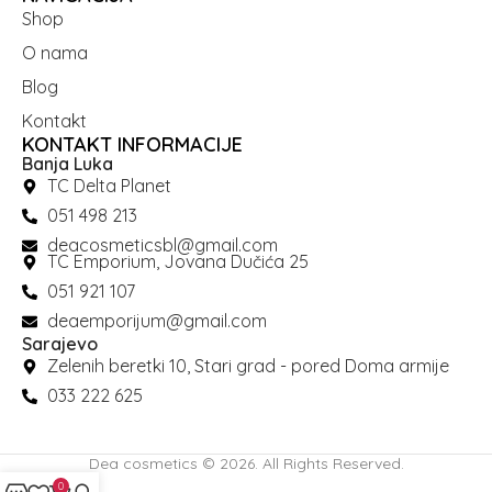
Shop
O nama
Blog
Kontakt
KONTAKT INFORMACIJE
Banja Luka
TC Delta Planet
051 498 213
deacosmeticsbl@gmail.com
TC Emporium, Jovana Dučića 25
051 921 107
deaemporijum@gmail.com
Sarajevo
Zelenih beretki 10, Stari grad - pored Doma armije
033 222 625
Dea cosmetics © 2026. All Rights Reserved.
0