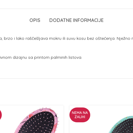
OPIS
DODATNE INFORMACIJE
ma, brzo i lako raščešljava mokru ili suvu kosu bez oštećenja. Nježno 
ivnom dizajnu sa printom palminih listova.
NEMA NA
ZALIHI