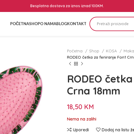
Besplatna dostava za iznos iznad 100KM.
POČETNA
SHOP
O NAMA
BLOG
KONTAKT
Početna
Shop
KOSA
Makaz
RODEO četka za feniranje Fon1 Cr
RODEO četka 
Crna 18mm
18,50
KM
Nema na zalihi
Uporedi
Dodaj na listu ž