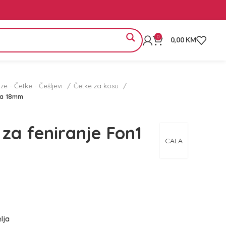
0
0,00
KM
e - Četke - Češljevi
Četke za kosu
na 18mm
za feniranje Fon1
CALA
elja