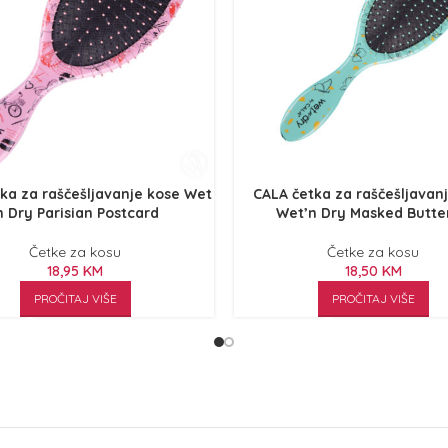
ka za raščešljavanje kose Wet
CALA četka za raščešljavan
n Dry Parisian Postcard
Wet’n Dry Masked Butter
Četke za kosu
Četke za kosu
18,95
KM
18,50
KM
PROČITAJ VIŠE
PROČITAJ VIŠE