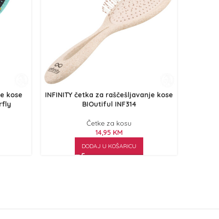
je kose
INFINITY četka za raščešljavanje kose
INFINITY
fly
BIOutiful INF314
Četke za kosu
14,95
KM
DODAJ U KOŠARICU