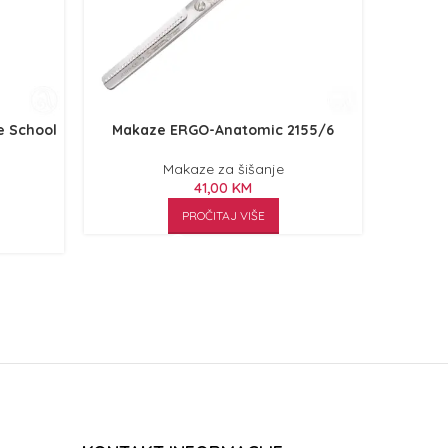
e School
Makaze ERGO-Anatomic 2155/6
Maka
Makaze za šišanje
41,00
KM
PROČITAJ VIŠE