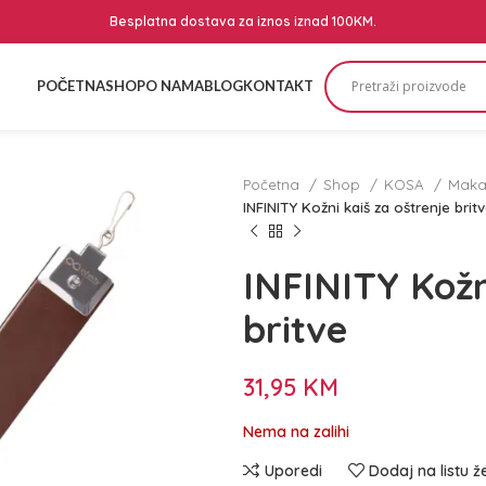
Besplatna dostava za iznos iznad 100KM.
POČETNA
SHOP
O NAMA
BLOG
KONTAKT
Početna
Shop
KOSA
Makaz
INFINITY Kožni kaiš za oštrenje brit
INFINITY Kožn
britve
31,95
KM
Nema na zalihi
Uporedi
Dodaj na listu ž