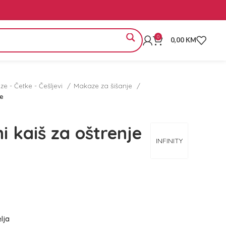
0
0,00
KM
e - Četke - Češljevi
Makaze za šišanje
ve
i kaiš za oštrenje
INFINITY
elja