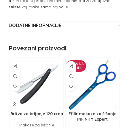
frizura, bilo u profesionalnim salonima ili za zahtjevne
stiliste koji traže samo najbolje.
DODATNE INFORMACIJE
Povezani proizvodi
NEMA NA
ZALIHI
Britva za brijanje 120 crna
Efilir makaze za šišanje
IN
INFINITY Expert
Makaze za šišanje