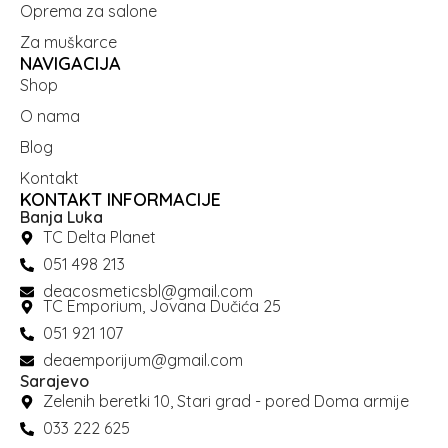
Oprema za salone
Za muškarce
NAVIGACIJA
Shop
O nama
Blog
Kontakt
KONTAKT INFORMACIJE
Banja Luka
TC Delta Planet
051 498 213
deacosmeticsbl@gmail.com
TC Emporium, Jovana Dučića 25
051 921 107
deaemporijum@gmail.com
Sarajevo
Zelenih beretki 10, Stari grad - pored Doma armije
033 222 625