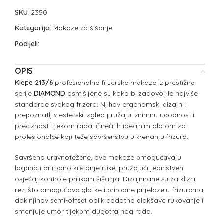
SKU:
2350
Kategorija:
Makaze za šišanje
Podijeli:
OPIS
Kiepe 213/6
profesionalne frizerske makaze iz prestižne
serije
DIAMOND
osmišljene su kako bi zadovoljile najviše
standarde svakog frizera. Njihov ergonomski dizajn i
prepoznatljiv estetski izgled pružaju iznimnu udobnost i
preciznost tijekom rada, čineći ih idealnim alatom za
profesionalce koji teže savršenstvu u kreiranju frizura.
Savršeno uravnotežene, ove makaze omogućavaju
lagano i prirodno kretanje ruke, pružajući jedinstven
osjećaj kontrole prilikom šišanja. Dizajnirane su za klizni
rez, što omogućava glatke i prirodne prijelaze u frizurama,
dok njihov semi-offset oblik dodatno olakšava rukovanje i
smanjuje umor tijekom dugotrajnog rada.