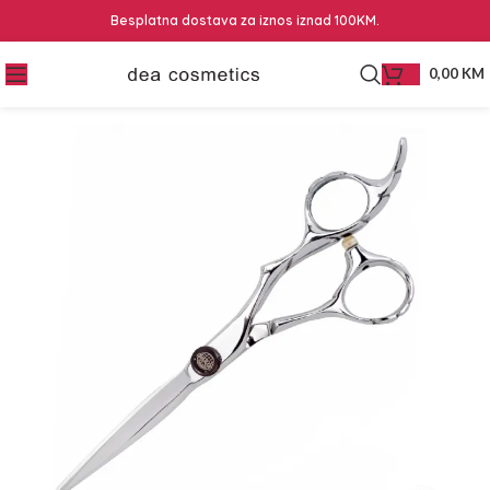
Besplatna dostava za iznos iznad 100KM.
0,00
KM