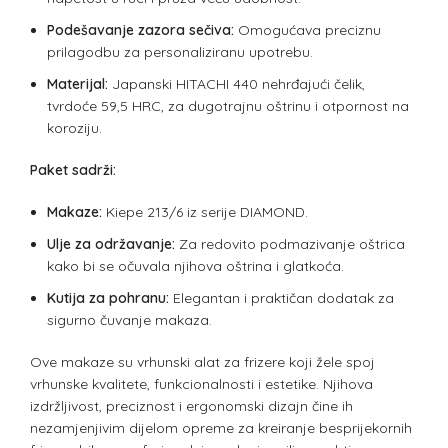
Podešavanje zazora sečiva:
Omogućava preciznu
prilagodbu za personaliziranu upotrebu.
Materijal:
Japanski HITACHI 440 nehrđajući čelik,
tvrdoće 59,5 HRC, za dugotrajnu oštrinu i otpornost na
koroziju.
Paket sadrži:
Makaze:
Kiepe 213/6 iz serije DIAMOND.
Ulje za održavanje:
Za redovito podmazivanje oštrica
kako bi se očuvala njihova oštrina i glatkoća.
Kutija za pohranu:
Elegantan i praktičan dodatak za
sigurno čuvanje makaza.
Ove makaze su vrhunski alat za frizere koji žele spoj
vrhunske kvalitete, funkcionalnosti i estetike. Njihova
izdržljivost, preciznost i ergonomski dizajn čine ih
nezamjenjivim dijelom opreme za kreiranje besprijekornih