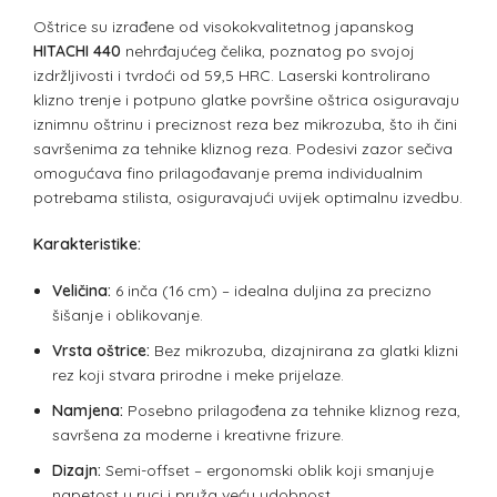
Oštrice su izrađene od visokokvalitetnog japanskog
HITACHI 440
nehrđajućeg čelika, poznatog po svojoj
izdržljivosti i tvrdoći od 59,5 HRC. Laserski kontrolirano
klizno trenje i potpuno glatke površine oštrica osiguravaju
iznimnu oštrinu i preciznost reza bez mikrozuba, što ih čini
savršenima za tehnike kliznog reza. Podesivi zazor sečiva
omogućava fino prilagođavanje prema individualnim
potrebama stilista, osiguravajući uvijek optimalnu izvedbu.
Karakteristike:
Veličina:
6 inča (16 cm) – idealna duljina za precizno
šišanje i oblikovanje.
Vrsta oštrice:
Bez mikrozuba, dizajnirana za glatki klizni
rez koji stvara prirodne i meke prijelaze.
Namjena:
Posebno prilagođena za tehnike kliznog reza,
savršena za moderne i kreativne frizure.
Dizajn:
Semi-offset – ergonomski oblik koji smanjuje
napetost u ruci i pruža veću udobnost.