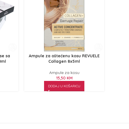
se sa
Ampule za oštećenu kosu REVUELE
Ampule z
0ml
Collagen 8x5ml
Ampule za kosu
15,50
KM
DODAJ U KOŠARICU