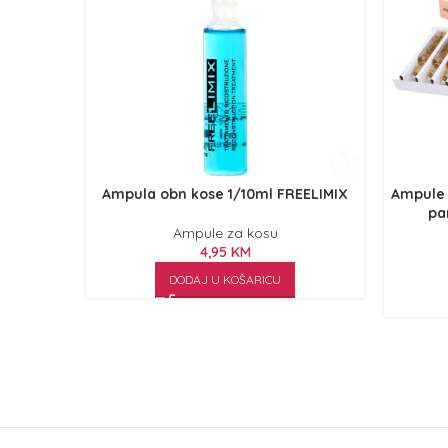
Ampula obn kose 1/10ml FREELIMIX
Ampule 
pa
Ampule za kosu
4,95
KM
DODAJ U KOŠARICU