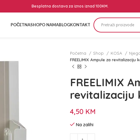
Besplatna dostava za iznos iznad 100KM.
POČETNA
SHOP
O NAMA
BLOG
KONTAKT
Početna
Shop
KOSA
Njeg
FREELIMIX Ampule za revitalizaciju 
FREELIMIX Am
revitalizaciju
4,50
KM
Na zalihi