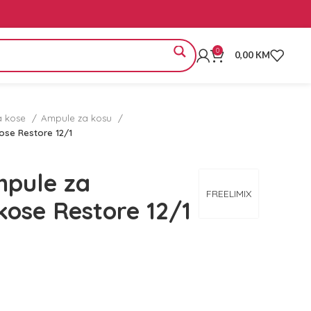
0
0,00
KM
a kose
Ampule za kosu
kose Restore 12/1
pule za
FREELIMIX
 kose Restore 12/1